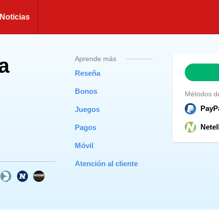
Noticias
a
Aprende más
Reseña
Bonos
Métodos d
PayP
Juegos
Netel
Pagos
Móvil
Atención al cliente