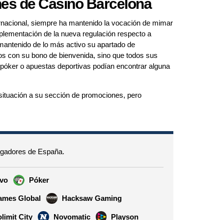
es de Casino Barcelona
ternacional, siempre ha mantenido la vocación de mimar
mplementación de la nueva regulación respecto a
mantenido de lo más activo su apartado de
os con su bono de bienvenida, sino que todos sus
, póker o apuestas deportivas podían encontrar alguna
tuación a su sección de promociones, pero
jugadores de España.
ivo
Póker
ames Global
Hacksaw Gaming
limit City
Novomatic
Playson