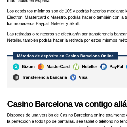
más fiables en España.
Los depósitos mínimos son de 10€ y podrás hacerlos mediante los
Electron, Mastercard o Maestro, podrás hacerlo también con la t
los monederos Paypal, Neteller y Skrill.
Las retiradas o reintegros se efectuarán por transferencia bancari
Neteller, también podrás hacer la retirada por estos mismos mét
Métodos de depósito en Casino Barcelona Online
Bizum
MasterCard
Neteller
PayPal
Transferencia bancaria
Visa
Casino Barcelona va contigo all
Dispones de una versión de Casino Barcelona online totalmente o
la perfección a todo tipo de pantallas, sea tablet o teléfono no 