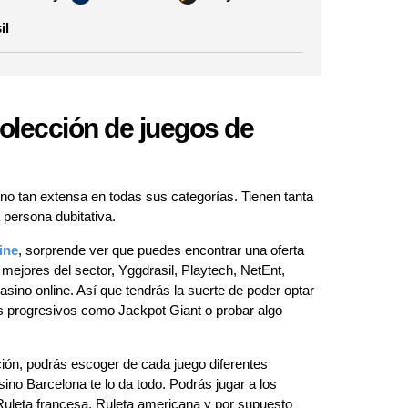
il
olección de juegos de
no tan extensa en todas sus categorías. Tienen tanta
 persona dubitativa.
ine
, sorprende ver que puedes encontrar una oferta
ejores del sector, Yggdrasil, Playtech, NetEnt,
sino online. Así que tendrás la suerte de poder optar
es progresivos como Jackpot Giant o probar algo
ión, podrás escoger de cada juego diferentes
ino Barcelona te lo da todo. Podrás jugar a los
Ruleta francesa, Ruleta americana y por supuesto