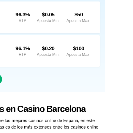
96.3%
$0.05
$50
RTP
Apuesta Min.
Apuesta Max.
96.1%
$0.20
$100
RTP
Apuesta Min.
Apuesta Max.
as en Casino Barcelona
re los mejores casinos online de España, en este
as es de los más extensos entre los casinos online