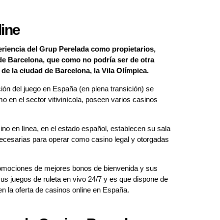
ine
eriencia del Grup Perelada como propietarios,
de Barcelona, que como no podría ser de otra
e la ciudad de Barcelona, la Vila Olímpica.
ción del juego en España (en plena transición) se
o en el sector vitivinícola, poseen varios casinos
sino en línea, en el estado español, establecen su sala
necesarias para operar como casino legal y otorgadas
promociones de mejores bonos de bienvenida y sus
us juegos de ruleta en vivo 24/7 y es que dispone de
n la oferta de casinos online en España.