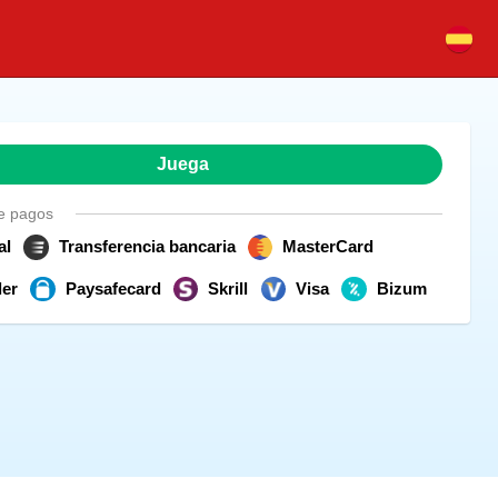
Juega
e pagos
al
Transferencia bancaria
MasterCard
ler
Paysafecard
Skrill
Visa
Bizum