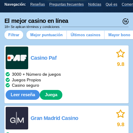
Navegación
Reseñas
Preguntas frecuentes
Noticias
Qué es
Comenz
El mejor casino en línea
18+ Se aplican términos y condiciones
Filtrar
Mejor puntuación
Últimos casinos
Mayor bono
Casino Paf
9.8
3000 + Número de juegos
Juegos Propios
Casino seguro
Leer reseña
Juega
Gran Madrid Casino
9.8