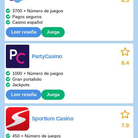
8.5
3700 + Número de juegos
Pagos seguros
Casino español
Leer reseña
Juega
PartyCasino
8.4
1000 + Número de juegos
Gran portafolio
Jackpots
Leer reseña
Juega
Sportium Casino
7.9
450 + Número de juegos