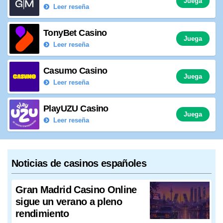
Juega
Leer reseña
TonyBet Casino
Juega
Leer reseña
Casumo Casino
Juega
Leer reseña
PlayUZU Casino
Juega
Leer reseña
Noticias de casinos españoles
Gran Madrid Casino Online
sigue un verano a pleno
rendimiento