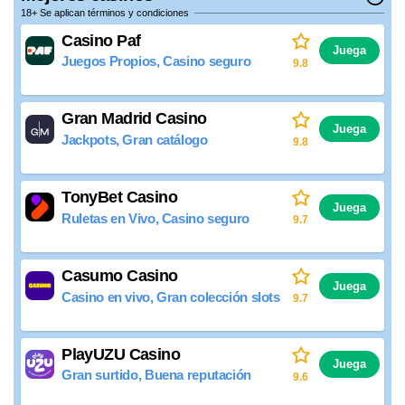
18+ Se aplican términos y condiciones
Casino Paf
Juega
Juegos Propios, Casino seguro
9.8
Gran Madrid Casino
Juega
Jackpots, Gran catálogo
9.8
TonyBet Casino
Juega
Ruletas en Vivo, Casino seguro
9.7
Casumo Casino
Juega
Casino en vivo, Gran colección slots
9.7
PlayUZU Casino
Juega
Gran surtido, Buena reputación
9.6