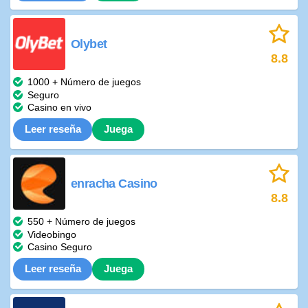
Olybet
8.8
1000 + Número de juegos
Seguro
Casino en vivo
Leer reseña
Juega
enracha Casino
8.8
550 + Número de juegos
Videobingo
Casino Seguro
Leer reseña
Juega