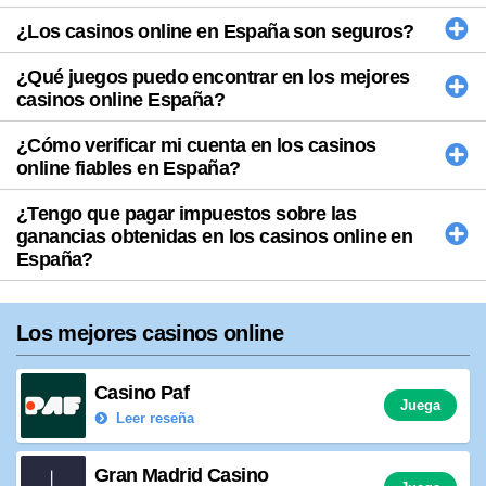
¿Los casinos online en España son seguros?
¿Qué juegos puedo encontrar en los mejores
casinos online España?
¿Cómo verificar mi cuenta en los casinos
online fiables en España?
¿Tengo que pagar impuestos sobre las
ganancias obtenidas en los casinos online en
España?
Los mejores casinos online
Casino Paf
Juega
Leer reseña
Gran Madrid Casino