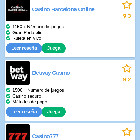
Casino Barcelona Online
9.3
1150 + Número de juegos
Gran Portafolio
Ruleta en Vivo
Leer reseña
Juega
Betway Casino
9.2
1500 + Número de juegos
Casino seguro
Métodos de pago
Leer reseña
Juega
Casino777