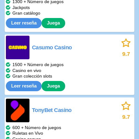
1300 + Número de juegos
Jackpots
Gran catálogo
Leer reseña
Juega
Casumo Casino
9.7
1500 + Número de juegos
Casino en vivo
Gran colección slots
Leer reseña
Juega
TonyBet Casino
9.7
600 + Número de juegos
Ruletas en Vivo
Casino seguro