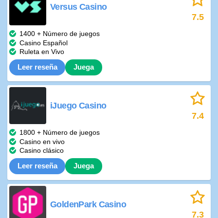
Versus Casino
7.5
1400 + Número de juegos
Casino Español
Ruleta en Vivo
Leer reseña
Juega
iJuego Casino
7.4
1800 + Número de juegos
Casino en vivo
Casino clásico
Leer reseña
Juega
GoldenPark Casino
7.3