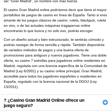
ser “Gran Madrid”, un nombre con más fuerza.
El casino Gran Madrid online podríamos decir que tiene el mayor
portafolios de juegos de casino en línea de España. Tanto si eres
amante de los juegos clásicos de casino: ruleta, blackjack, ruleta
en vivo, o de las actuales máquinas tragaperras online
encontrarás lo que busca y no solo eso, podrás escoger.
Con un diseño actual y bien estructurado, te sentirás cómodo y
podrás navegar de forma sencilla y rápida. También dispondrás
de variados métodos de pagos y una buena oferta de
promociones para antiguos y nuevos jugadores. Tiene una doble
oferta, su casino 7 estrellas para jugadores online residentes en
Madrid, regulada con una licencia específica de la Comunidad de
Madrid (Ley 6/2001) y su casino online principal, Gran Madrid,
accesible para todos los jugadores españoles o residentes en
España, regulado con la licencia nacional de la DGOJ (Ley
13/2011).
? ¿Casino Gran Madrid Online ofrece un
juego seguro?