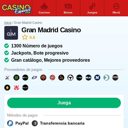
Casinos
Bonos
Juegos
Menú
Inicio
Gran Madrid Casino
Gran Madrid Casino
9.8
1300 Número de juegos
Jackpots, Bote progresivo
Gran catálogo, Mejores proveedores
Proveedores de juegos
Juega
Métodos de pagos
PayPal
Transferencia bancaria