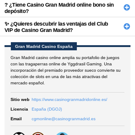
? ¿Tiene Casino Gran Madrid online bono sin
depósito?
✨ ¿Quieres descubrir las ventajas del Club
VIP de Casino Gran Madrid?
Gran Madrid Casino España
Gran Madrid casino online amplia su portafolio de juegos
con las tragaperras online de Yggdrasil Gaming. Una
incorporación del premiado proveedor sueco convierte su
colección de slots en una de las más atractivas del
mercado español.
Sitio web
https://www.casinogranmadridonline.es/
Licencia
España (DGOJ)
Email
cgmonline@casinogranmadrid.es