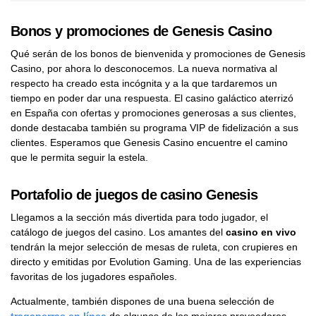
Bonos y promociones de Genesis Casino
Qué serán de los bonos de bienvenida y promociones de Genesis
Casino, por ahora lo desconocemos. La nueva normativa al
respecto ha creado esta incógnita y a la que tardaremos un
tiempo en poder dar una respuesta. El casino galáctico aterrizó
en España con ofertas y promociones generosas a sus clientes,
donde destacaba también su programa VIP de fidelización a sus
clientes. Esperamos que Genesis Casino encuentre el camino
que le permita seguir la estela.
Portafolio de juegos de casino Genesis
Llegamos a la sección más divertida para todo jugador, el
catálogo de juegos del casino. Los amantes del
casino en vivo
tendrán la mejor selección de mesas de ruleta, con crupieres en
directo y emitidas por Evolution Gaming. Una de las experiencias
favoritas de los jugadores españoles.
Actualmente, también dispones de una buena selección de
tragaperras en línea
de algunos de los mejores proveedores