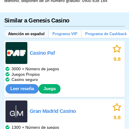
teléfono, disponen de un número gratuito: 0900 838 184
Similar a Genesis Casino
Atención en español
Programa VIP
Programa de Cashback
Casino Paf
9.8
3000 + Número de juegos
Juegos Propios
Casino seguro
Leer reseña
Juega
Gran Madrid Casino
9.8
1300 + Número de juegos