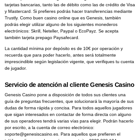
tarjetas bancarias, tanto las de débito como las de crédito de Visa
y Mastercard. Si prefieres podrás hacer transferencias mediante
Trustly. Como buen casino online que es Genesis, también
podrás elegir utilizar alguno de los siguientes monederos
electrónicos: Skrill, Neteller, Paypal o EcoPayz. Se acepta
también tarjeta prepago Paysafecard.
La cantidad mínima por depósito es de 10€ por operación y
recuerda que para poder hacerlo, antes será totalmente
imprescindible según legislación vigente, que verifiques tu cuenta
de jugador.
Servicio de atención al cliente Genesis Casino
Genesis Casino pone a disposición de todos sus clientes una
guía de preguntas frecuentes, que solucionará la mayoría de sus
dudas de forma rápida y concisa. Para todos aquellos jugadores
que sigan interesados en contactar de forma directa con alguno
de sus operadores tendrá varias vías para elegir. Podrán hacerlo
por escrito, a la cuenta de correo electrónico:
soporte@genesiscasino.es. Para aquellos que prefieren el