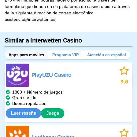
276 444. También podrás hacerlo por escrito, a través del
formulario que tienen en su plataforma de casino o bien a través
de la siguiente dirección de correo electrónico
asistencia@interwetten.es.
Similar a Interwetten Casino
Apps para móviles
Programa VIP
Atención en español
PlayUZU Casino
9.6
1800 + Número de juegos
Gran surtido
Buena reputación
Leer reseña
Juega