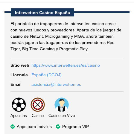
Interwetten Casino España
El portafolio de tragaperras de Interwetten casino crece
con nuevos juegos y proveedores. Aparte de los juegos de
casino de NetEnt, Microgaming y MGA, ahora también
podrás jugar a las tragaperras de los proveedores Red
Tiger, Big Time Gaming y Pragmatic Play.
Sitio web
https://www.interwetten.es/es/casino
Licencia
España (DGOJ)
Email
asistencia@interwetten.es
Apuestas
Casino
Casino en Vivo
Apps para móviles
Programa VIP