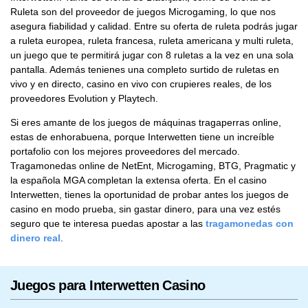
Ruleta son del proveedor de juegos Microgaming, lo que nos
asegura fiabilidad y calidad. Entre su oferta de ruleta podrás jugar
a ruleta europea, ruleta francesa, ruleta americana y multi ruleta,
un juego que te permitirá jugar con 8 ruletas a la vez en una sola
pantalla. Además tenienes una completo surtido de ruletas en
vivo y en directo, casino en vivo con crupieres reales, de los
proveedores Evolution y Playtech.
Si eres amante de los juegos de máquinas tragaperras online,
estas de enhorabuena, porque Interwetten tiene un increíble
portafolio con los mejores proveedores del mercado.
Tragamonedas online de NetEnt, Microgaming, BTG, Pragmatic y
la española MGA completan la extensa oferta. En el casino
Interwetten, tienes la oportunidad de probar antes los juegos de
casino en modo prueba, sin gastar dinero, para una vez estés
seguro que te interesa puedas apostar a las
tragamonedas con
dinero real
.
Juegos para Interwetten Casino