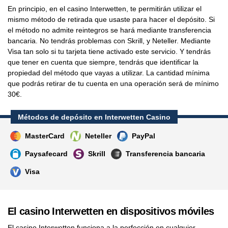
En principio, en el casino Interwetten, te permitirán utilizar el
mismo método de retirada que usaste para hacer el depósito. Si
el método no admite reintegros se hará mediante transferencia
bancaria. No tendrás problemas con Skrill, y Neteller. Mediante
Visa tan solo si tu tarjeta tiene activado este servicio. Y tendrás
que tener en cuenta que siempre, tendrás que identificar la
propiedad del método que vayas a utilizar. La cantidad mínima
que podrás retirar de tu cuenta en una operación será de mínimo
30€.
Métodos de depósito en Interwetten Casino
MasterCard
Neteller
PayPal
Paysafecard
Skrill
Transferencia bancaria
Visa
El casino Interwetten en dispositivos móviles
El casino Interwetten funciona a la perfección en cualquier