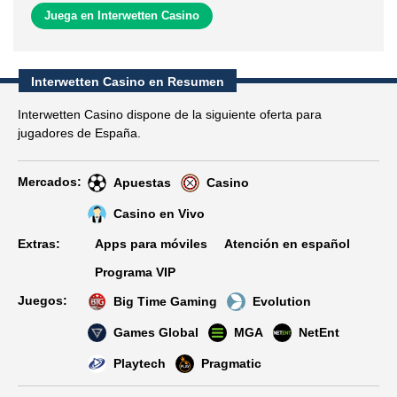
Juega en Interwetten Casino
Interwetten Casino en Resumen
Interwetten Casino dispone de la siguiente oferta para
jugadores de España.
Mercados:
Apuestas
Casino
Casino en Vivo
Extras:
Apps para móviles
Atención en español
Programa VIP
Juegos:
Big Time Gaming
Evolution
Games Global
MGA
NetEnt
Playtech
Pragmatic