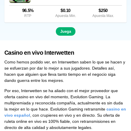
96.5%
$0.10
$250
RTP
Apuesta Min.
Apuesta Max.
Juega
Casino en vivo Interwetten
Como hemos podido ver, en Interwetten saben lo que se hacen y
se esfuerzan por dar lo mejor a sus jugadores. Detalles así,
hacen que alguien que lleva tanto tiempo en el negocio siga
dando guerra entre los mejores.
Por eso, Interwetten se ha aliado con el mejor proveedor que
oferta casino en vivo del momento, Evolution Gaming. La
multipremiada y reconocida compañía, actualmente es sin duda
la mejor en lo que hace. Evolution Gaming retransmite
casino en
vivo español
, con crupieres en vivo y en directo. Su oferta de
ruleta online en vivo es 100% fiable, con retransmisiones en
directo de alta calidad y absolutamente legales.