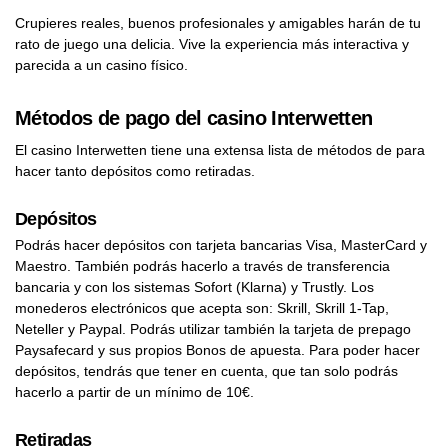
Crupieres reales, buenos profesionales y amigables harán de tu
rato de juego una delicia. Vive la experiencia más interactiva y
parecida a un casino físico.
Métodos de pago del casino Interwetten
El casino Interwetten tiene una extensa lista de métodos de para
hacer tanto depósitos como retiradas.
Depósitos
Podrás hacer depósitos con tarjeta bancarias Visa, MasterCard y
Maestro. También podrás hacerlo a través de transferencia
bancaria y con los sistemas Sofort (Klarna) y Trustly. Los
monederos electrónicos que acepta son: Skrill, Skrill 1-Tap,
Neteller y Paypal. Podrás utilizar también la tarjeta de prepago
Paysafecard y sus propios Bonos de apuesta. Para poder hacer
depósitos, tendrás que tener en cuenta, que tan solo podrás
hacerlo a partir de un mínimo de 10€.
Retiradas