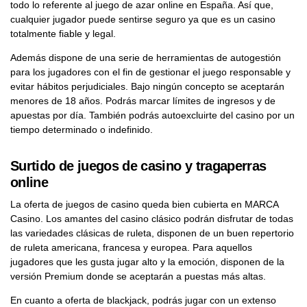
todo lo referente al juego de azar online en España. Así que,
cualquier jugador puede sentirse seguro ya que es un casino
totalmente fiable y legal.
Además dispone de una serie de herramientas de autogestión
para los jugadores con el fin de gestionar el juego responsable y
evitar hábitos perjudiciales. Bajo ningún concepto se aceptarán
menores de 18 años. Podrás marcar límites de ingresos y de
apuestas por día. También podrás autoexcluirte del casino por un
tiempo determinado o indefinido.
Surtido de juegos de casino y tragaperras
online
La oferta de juegos de casino queda bien cubierta en MARCA
Casino. Los amantes del casino clásico podrán disfrutar de todas
las variedades clásicas de ruleta, disponen de un buen repertorio
de ruleta americana, francesa y europea. Para aquellos
jugadores que les gusta jugar alto y la emoción, disponen de la
versión Premium donde se aceptarán a puestas más altas.
En cuanto a oferta de blackjack, podrás jugar con un extenso