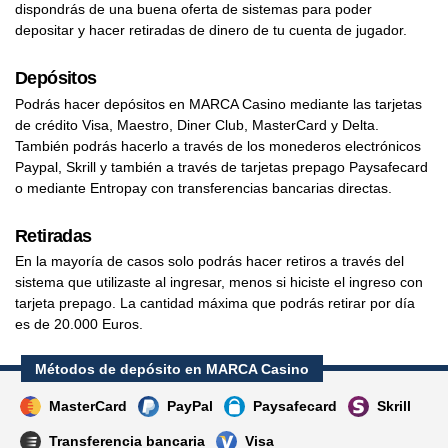
dispondrás de una buena oferta de sistemas para poder
depositar y hacer retiradas de dinero de tu cuenta de jugador.
Depósitos
Podrás hacer depósitos en MARCA Casino mediante las tarjetas
de crédito Visa, Maestro, Diner Club, MasterCard y Delta.
También podrás hacerlo a través de los monederos electrónicos
Paypal, Skrill y también a través de tarjetas prepago Paysafecard
o mediante Entropay con transferencias bancarias directas.
Retiradas
En la mayoría de casos solo podrás hacer retiros a través del
sistema que utilizaste al ingresar, menos si hiciste el ingreso con
tarjeta prepago. La cantidad máxima que podrás retirar por día
es de 20.000 Euros.
Métodos de depósito en MARCA Casino
MasterCard
PayPal
Paysafecard
Skrill
Transferencia bancaria
Visa