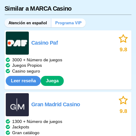
Similar a MARCA Casino
Atención en español
Programa VIP
Casino Paf
9.8
3000 + Número de juegos
Juegos Propios
Casino seguro
Leer reseña
Juega
Gran Madrid Casino
9.8
1300 + Número de juegos
Jackpots
Gran catálogo