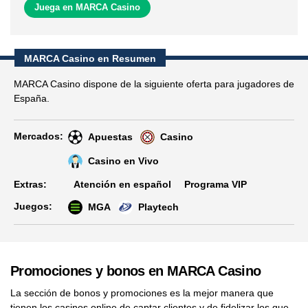
Juega en MARCA Casino
MARCA Casino en Resumen
MARCA Casino dispone de la siguiente oferta para jugadores de
España.
Mercados:
Apuestas
Casino
Casino en Vivo
Extras:
Atención en español
Programa VIP
Juegos:
MGA
Playtech
Promociones y bonos en MARCA Casino
La sección de bonos y promociones es la mejor manera que
tienen los casinos online de captar clientes y de fidelizar los que