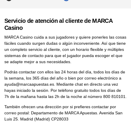
Servicio de atención al cliente de MARCA
Casino
MARCA Casino cuida a sus jugadores y quiere ponerles las cosas
fáciles cuando surgen dudas o algún inconveniente. Así que tiene
un completo servicio al cliente, con un horario flexible y múltiples
sistemas de contacto para que el jugador pueda escoger el que
se adapte mejor a sus necesidades.
Podrás contactar con ellos las 24 horas del día, todos los días de
la semana, los 365 días del año o bien por correo electrónico a
ayuda@marcaapuestas.es. Mediante chat en directo una vez
hayas iniciado la sesión. Por teléfono gratuito todos los días de
7h de la mañana hasta las 2h de la noche al número 800 810101.
También ofrecen una dirección por si prefieres contactar por
correo postal: Departamento de MARCA Apuestas. Avenida San
Luis 25. Madrid (Madrid) CP28033