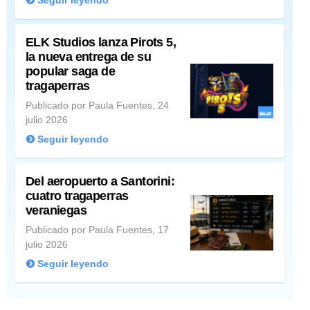
ELK Studios lanza Pirots 5,
la nueva entrega de su
popular saga de
tragaperras
Publicado por Paula Fuentes, 24
julio 2026
Seguir leyendo
Del aeropuerto a Santorini:
cuatro tragaperras
veraniegas
Publicado por Paula Fuentes, 17
julio 2026
Seguir leyendo