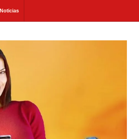
Noticias