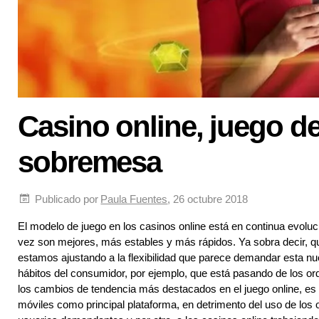
Casino online, juego d
sobremesa
Publicado por
Paula Fuentes
, 26 octubre 2018
El modelo de juego en los casinos online está en continua evolu
vez son mejores, más estables y más rápidos. Ya sobra decir, q
estamos ajustando a la flexibilidad que parece demandar esta n
hábitos del consumidor, por ejemplo, que está pasando de los o
los cambios de tendencia más destacados en el juego online, es 
móviles como principal plataforma, en detrimento del uso de los 