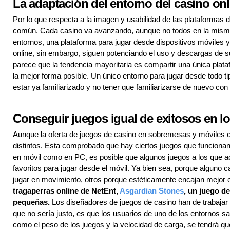
La adaptación del entorno del casino onl
Por lo que respecta a la imagen y usabilidad de las plataformas 
común. Cada casino va avanzando, aunque no todos en la misma 
entornos, una plataforma para jugar desde dispositivos móviles 
online, sin embargo, siguen potenciando el uso y descargas de 
parece que la tendencia mayoritaria es compartir una única plataf
la mejor forma posible. Un único entorno para jugar desde todo tip
estar ya familiarizado y no tener que familiarizarse de nuevo con 
Conseguir juegos igual de exitosos en l
Aunque la oferta de juegos de casino en sobremesas y móviles 
distintos. Esta comprobado que hay ciertos juegos que funcionan 
en móvil como en PC, es posible que algunos juegos a los que 
favoritos para jugar desde el móvil. Ya bien sea, porque alguno 
jugar en movimiento, otros porque estéticamente encajan mejor en
tragaperras online de NetEnt,
Asgardian Stones
, un juego de
pequeñas.
Los diseñadores de juegos de casino han de trabajar 
que no sería justo, es que los usuarios de uno de los entornos s
como el peso de los juegos y la velocidad de carga, se tendrá q