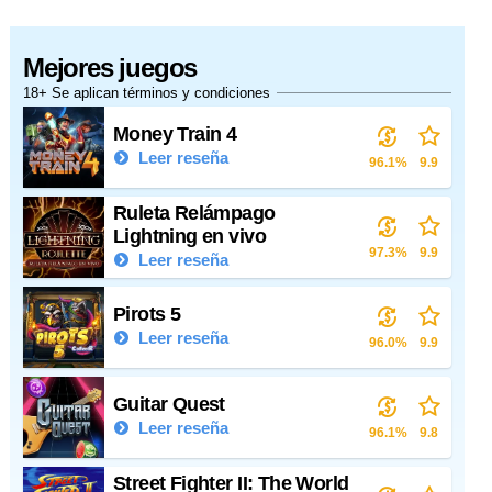
Mejores juegos
18+ Se aplican términos y condiciones
Money Train 4
Leer reseña
96.1%
9.9
Ruleta Relámpago
Lightning en vivo
97.3%
9.9
Leer reseña
Pirots 5
Leer reseña
96.0%
9.9
Guitar Quest
Leer reseña
96.1%
9.8
Street Fighter II: The World