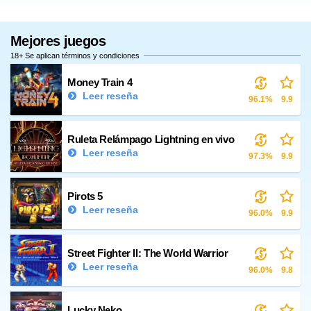
Mejores juegos
18+ Se aplican términos y condiciones
Money Train 4
Leer reseña
96.1%
9.9
Ruleta Relámpago Lightning en vivo
Leer reseña
97.3%
9.9
Pirots 5
Leer reseña
96.0%
9.9
Street Fighter II: The World Warrior
Leer reseña
96.0%
9.8
Lucky Neko