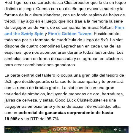
Red Tiger con su característica Clusterbuster que le da un toque
distinto al juego. Cuenta con un diseño que evoca la suerte y la
fortuna de la cultura irlandesa, con un fondo repleto de hojas de
trébol. Hay algo en el juego, que nos trae a la memoria la serie
de tragaperras de Finn, de su compañía hermana NetEnt:
Finn
and the Swirly Spin
y
Finn’s Golden Tavern
. Posiblemente,
todo sea por su formato de cuadrícula de juego de 9x9. La slot
dispone de cuatro comodines Leprechaun en cada una de las
esquinas, que nos acompañarán durante todas las rondas. Los
símbolos caen en forma de cascada y se agrupan en clústeres
para crear combinaciones ganadoras.
La parte central del tablero lo ocupa una gran olla del tesoro de
3x3, que desbloquearás si la suerte te acompaña y te premiará
con la ronda de tiradas gratis. La slot cuenta con una gran
variedad de símbolos, incluyendo monedas de oro, herraduras,
jarras de cerveza, y setas. Good Luck Clusterbuster es una
tragaperras emocionante y llena de acción, de volatilidad alta,
con un
potencial de ganancias sorprendente de hasta
19.995x
y un RTP del 95,7%.