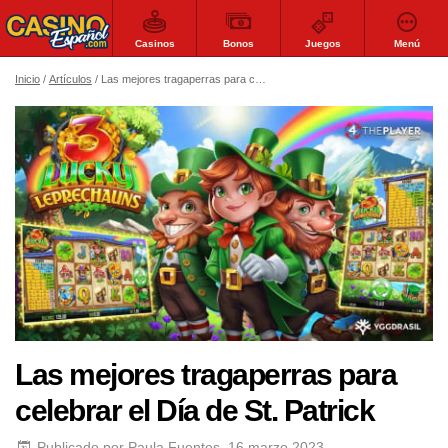
Casinos
Bonos
Juegos
Menú
Inicio
Artículos
Las mejores tragaperras para celebrar el Día de St. Patrick
Las mejores tragaperras para
celebrar el Día de St. Patrick
Publicado por
Paula Fuentes
, 16 marzo 2023