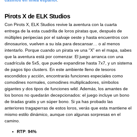
casinos en linea español
.
Pirots X de ELK Studios
Con Pirots X, ELK Studios revive la aventura con la cuarta
entrega de la esta cuadrilla de loros piratas que, después de
múltiples peripecias por el salvaje oeste y hasta encuentros con
dinosaurios, vuelven a su isla para descansar… o al menos
intentarlo. Porque cuando un pirata ve una “X” en el mapa, sabes
que la aventura está por comenzar. El juego arranca con una
cuadrícula de 5x5, que puede expandirse hasta 7x7, y un sistema
de pagos tipo clusters. En este ambiente lleno de tesoros
escondidos y acción, encontrarás funciones especiales como
comodines normales, comodines multiplicadores, símbolos
gigantes y dos tipos de funciones wild. Además, los amantes de
los bonos no quedarán decepcionados: el juego incluye un bono
de tiradas gratis y un súper bono. Si ya has probado las
anteriores tragaperras de estos loros, verás que esta mantiene el
mismo estilo dinámico, aunque con algunas sorpresas en el
camino.
RTP
:
94%