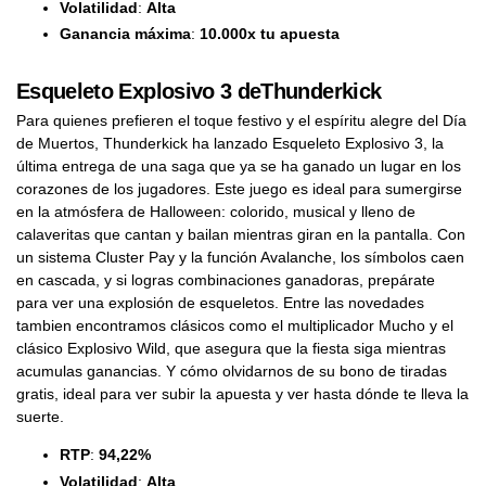
Volatilidad
:
Alta
Ganancia máxima
:
10.000x tu apuesta
Esqueleto Explosivo 3 deThunderkick
Para quienes prefieren el toque festivo y el espíritu alegre del Día
de Muertos, Thunderkick ha lanzado Esqueleto Explosivo 3, la
última entrega de una saga que ya se ha ganado un lugar en los
corazones de los jugadores. Este juego es ideal para sumergirse
en la atmósfera de Halloween: colorido, musical y lleno de
calaveritas que cantan y bailan mientras giran en la pantalla. Con
un sistema Cluster Pay y la función Avalanche, los símbolos caen
en cascada, y si logras combinaciones ganadoras, prepárate
para ver una explosión de esqueletos. Entre las novedades
tambien encontramos clásicos como el multiplicador Mucho y el
clásico Explosivo Wild, que asegura que la fiesta siga mientras
acumulas ganancias. Y cómo olvidarnos de su bono de tiradas
gratis, ideal para ver subir la apuesta y ver hasta dónde te lleva la
suerte.
RTP
:
94,22%
Volatilidad
:
Alta