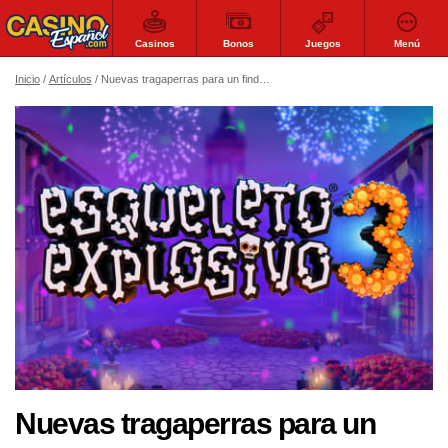
Casinos
Bonos
Juegos
Menú
Inicio
Artículos
Nuevas tragaperras para un finde de aventura y fiesta
Nuevas tragaperras para un