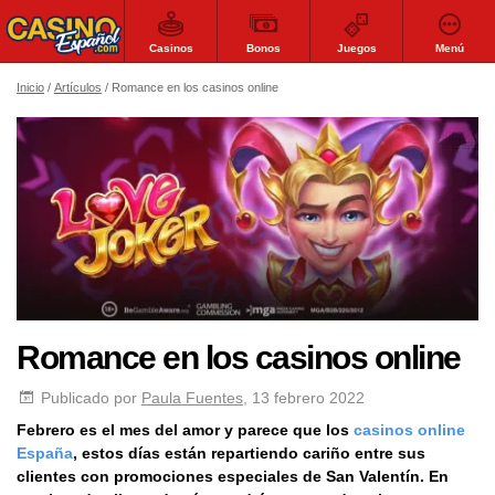
Casinos
Bonos
Juegos
Menú
Inicio
Artículos
Romance en los casinos online
Romance en los casinos online
Publicado por
Paula Fuentes
, 13 febrero 2022
Febrero es el mes del amor y parece que los
casinos online
España
, estos días están repartiendo cariño entre sus
clientes con promociones especiales de San Valentín. En