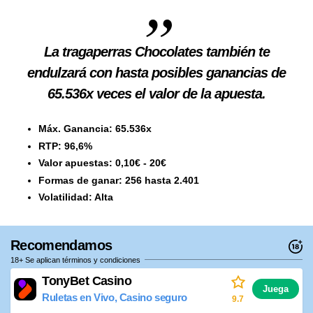
La tragaperras Chocolates también te
endulzará con hasta posibles ganancias de
65.536x veces el valor de la apuesta.
Máx. Ganancia: 65.536x
RTP: 96,6%
Valor apuestas: 0,10€ - 20€
Formas de ganar: 256 hasta 2.401
Volatilidad: Alta
Recomendamos
18+ Se aplican términos y condiciones
TonyBet Casino
Juega
Ruletas en Vivo, Casino seguro
9.7