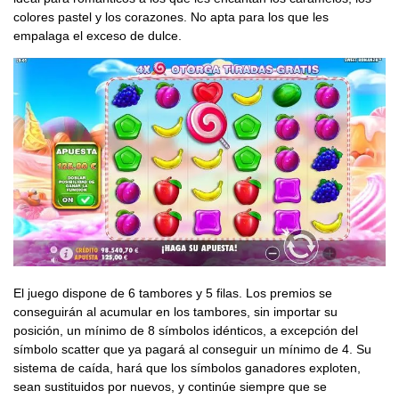
colores pastel y los corazones. No apta para los que les
empalaga el exceso de dulce.
El juego dispone de 6 tambores y 5 filas. Los premios se
conseguirán al acumular en los tambores, sin importar su
posición, un mínimo de 8 símbolos idénticos, a excepción del
símbolo scatter que ya pagará al conseguir un mínimo de 4. Su
sistema de caída, hará que los símbolos ganadores exploten,
sean sustituidos por nuevos, y continúe siempre que se