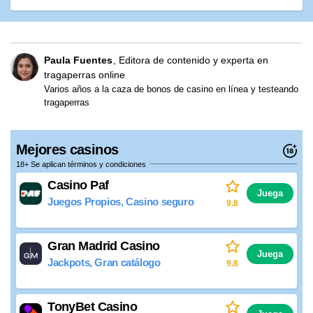
Paula Fuentes
Editora de contenido y experta en
tragaperras online
Varios años a la caza de bonos de casino en línea y testeando
tragaperras
Mejores casinos
18+ Se aplican términos y condiciones
Casino Paf
Juega
Juegos Propios, Casino seguro
9.8
Gran Madrid Casino
Juega
Jackpots, Gran catálogo
9.8
TonyBet Casino