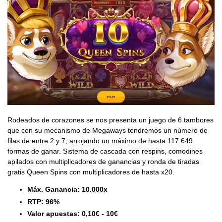
Rodeados de corazones se nos presenta un juego de 6 tambores
que con su mecanismo de Megaways tendremos un número de
filas de entre 2 y 7, arrojando un máximo de hasta 117.649
formas de ganar. Sistema de cascada con respins, comodines
apilados con multiplicadores de ganancias y ronda de tiradas
gratis Queen Spins con multiplicadores de hasta x20.
Máx. Ganancia: 10.000x
RTP: 96%
Valor apuestas: 0,10€ - 10€