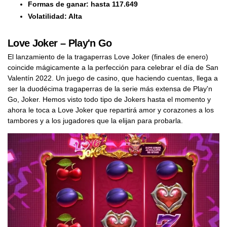
Formas de ganar: hasta 117.649
Volatilidad: Alta
Love Joker – Play'n Go
El lanzamiento de la tragaperras Love Joker (finales de enero)
coincide mágicamente a la perfección para celebrar el día de San
Valentín 2022. Un juego de casino, que haciendo cuentas, llega a
ser la duodécima tragaperras de la serie más extensa de Play'n
Go, Joker. Hemos visto todo tipo de Jokers hasta el momento y
ahora le toca a Love Joker que repartirá amor y corazones a los
tambores y a los jugadores que la elijan para probarla.