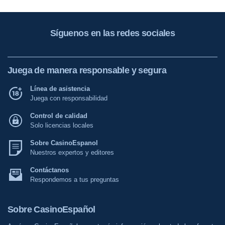
Síguenos en las redes sociales
Juega de manera responsable y segura
Línea de asistencia
Juega con responsabilidad
Control de calidad
Solo licencias locales
Sobre CasinoEspanol
Nuestros expertos y editores
Contáctanos
Respondemos a tus preguntas
Sobre CasinoEspañol