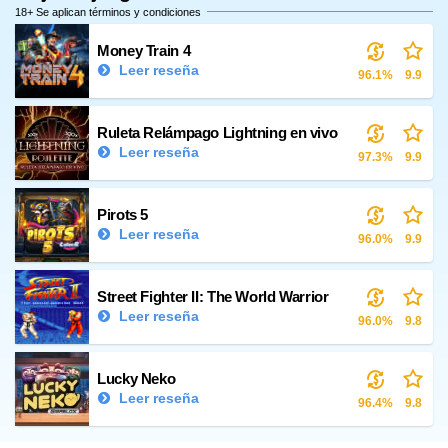
18+ Se aplican términos y condiciones
Money Train 4
Leer reseña
96.1%
9.9
Ruleta Relámpago Lightning en vivo
Leer reseña
97.3%
9.9
Pirots 5
Leer reseña
96.0%
9.9
Street Fighter II: The World Warrior
Leer reseña
96.0%
9.8
Lucky Neko
Leer reseña
96.4%
9.8