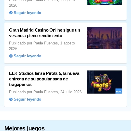
2026
Seguir leyendo
Gran Madrid Casino Online sigue un
verano a pleno rendimiento
Publicado por Paula Fuentes, 1 agosto
2026
Seguir leyendo
ELK Studios lanza Pirots 5, la nueva
entrega de su popular saga de
tragaperras
Publicado por Paula Fuentes, 24 julio 2026
Seguir leyendo
Mejores juegos