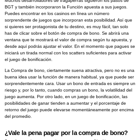
Muchos desarrolladores de tragaperras siguieron los pasos de
BGT y también incorporaron la Función apuesta a sus juegos.
Puedes encontrar en los casinos en línea un número
sorprendente de juegos que incorporan esta posibilidad. Así que
si quieres ser protagonista de tu destino, es muy fácil, tan solo
has de clicar sobre el botón de compra de bono. Se abrirá una
ventana que te mostrará el valor de compra según tu apuesta, y
desde aquí podrás ajustar el valor. En el momento que pagues se
iniciará un tirada normal con los scatters suficientes para activar
el juego de bonificación.
La Compra de bono, ciertamente suena atractiva, pero no es una
buena idea usar la función de manera habitual, ya que puede ser
sorprendentemente cara. Usar un bono de entrada es siempre un
riesgo y, por lo tanto, cuando compras un bono, la volatilidad del
juego aumenta. Por otro lado, en un juego de bonificación, las
posibilidades de ganar tienden a aumentar y el porcentaje de
retorno del juego puede elevarse momentáneamente por encima
del promedio.
¿Vale la pena pagar por la compra de bono?