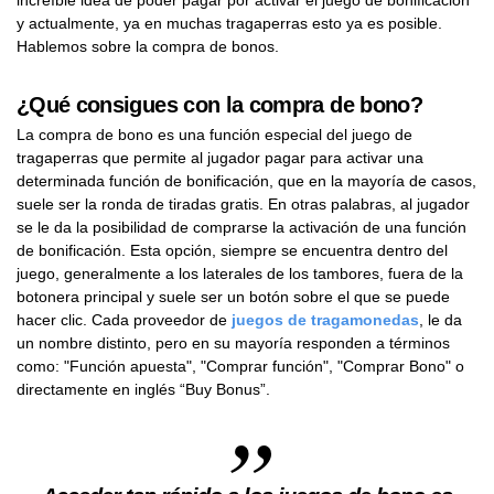
y actualmente, ya en muchas tragaperras esto ya es posible.
Hablemos sobre la compra de bonos.
¿Qué consigues con la compra de bono?
La compra de bono es una función especial del juego de
tragaperras que permite al jugador pagar para activar una
determinada función de bonificación, que en la mayoría de casos,
suele ser la ronda de tiradas gratis. En otras palabras, al jugador
se le da la posibilidad de comprarse la activación de una función
de bonificación. Esta opción, siempre se encuentra dentro del
juego, generalmente a los laterales de los tambores, fuera de la
botonera principal y suele ser un botón sobre el que se puede
hacer clic. Cada proveedor de
juegos de tragamonedas
, le da
un nombre distinto, pero en su mayoría responden a términos
como: "Función apuesta", "Comprar función", "Comprar Bono" o
directamente en inglés “Buy Bonus”.