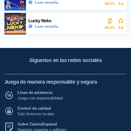
Leer reseña
96.0%
9.8
Lucky Neko
Leer reseña
96.4%
9.8
Síguenos en las redes sociales
Juega de manera responsable y segura
Línea de asistencia
Juega con responsabilidad
Control de calidad
Solo licencias locales
Sobre CasinoEspanol
Nuestros expertos y editores