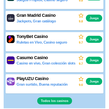
9.8
Gran Madrid Casino
Juega
Jackpots, Gran catálogo
9.8
TonyBet Casino
Juega
Ruletas en Vivo, Casino seguro
9.7
Casumo Casino
Juega
Casino en vivo, Gran colección slots
9.7
PlayUZU Casino
Juega
Gran surtido, Buena reputación
9.6
Todos los casinos