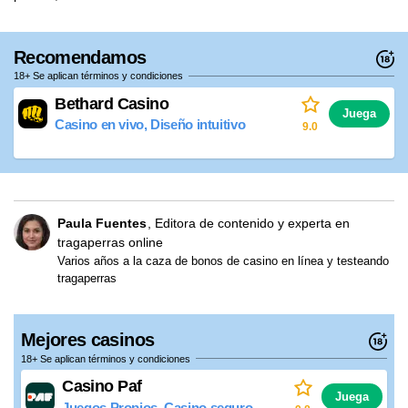
Recomendamos
18+ Se aplican términos y condiciones
Bethard Casino
Juega
Casino en vivo, Diseño intuitivo
9.0
Paula Fuentes
Editora de contenido y experta en
tragaperras online
Varios años a la caza de bonos de casino en línea y testeando
tragaperras
Mejores casinos
18+ Se aplican términos y condiciones
Casino Paf
Juega
Juegos Propios, Casino seguro