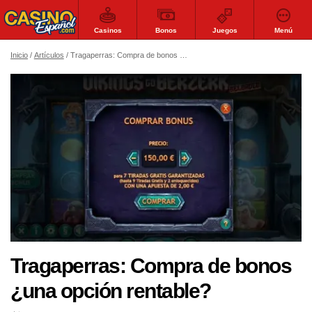
Casinos
Bonos
Juegos
Menú
Inicio
Artículos
Tragaperras: Compra de bonos ¿una opción rentable?
Tragaperras: Compra de bonos
¿una opción rentable?