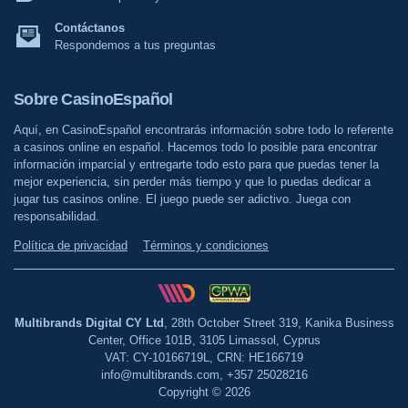
Contáctanos
Respondemos a tus preguntas
Sobre CasinoEspañol
Aquí, en CasinoEspañol encontrarás información sobre todo lo referente
a casinos online en español. Hacemos todo lo posible para encontrar
información imparcial y entregarte todo esto para que puedas tener la
mejor experiencia, sin perder más tiempo y que lo puedas dedicar a
jugar tus casinos online. El juego puede ser adictivo. Juega con
responsabilidad.
Política de privacidad
Términos y condiciones
Multibrands Digital CY Ltd
, 28th October Street 319, Kanika Business
Center, Office 101B, 3105 Limassol, Cyprus
VAT: CY-10166719L, CRN: HE166719
info@multibrands.com, +357 25028216
Copyright © 2026