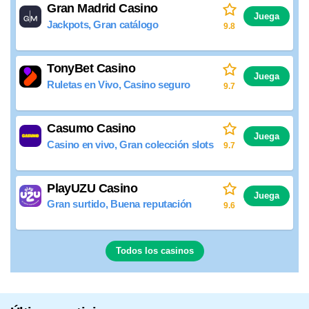
Gran Madrid Casino
Juega
Jackpots, Gran catálogo
9.8
TonyBet Casino
Juega
Ruletas en Vivo, Casino seguro
9.7
Casumo Casino
Juega
Casino en vivo, Gran colección slots
9.7
PlayUZU Casino
Juega
Gran surtido, Buena reputación
9.6
Todos los casinos