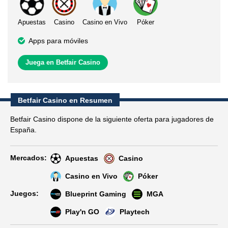
Apuestas
Casino
Casino en Vivo
Póker
Apps para móviles
Juega en Betfair Casino
Betfair Casino en Resumen
Betfair Casino dispone de la siguiente oferta para jugadores de
España.
Mercados:
Apuestas
Casino
Casino en Vivo
Póker
Juegos:
Blueprint Gaming
MGA
Play'n GO
Playtech