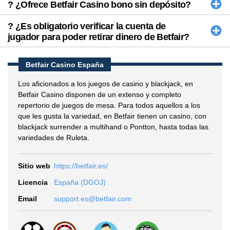
? ¿Ofrece Betfair Casino bono sin depósito?
? ¿Es obligatorio verificar la cuenta de
jugador para poder retirar dinero de Betfair?
Betfair Casino España
Los aficionados a los juegos de casino y blackjack, en
Betfair Casino disponen de un extenso y completo
repertorio de juegos de mesa. Para todos aquellos a los
que les gusta la variedad, en Betfair tienen un casino, con
blackjack surrender a multihand o Pontton, hasta todas las
variedades de Ruleta.
Sitio web
https://betfair.es/
Licencia
España (DGOJ)
Email
support.es@betfair.com