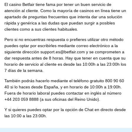
El casino Betfair tiene fama por tener un buen servicio de
atención al cliente. Como la mayoría de casinos en línea tiene un
apartado de preguntas frecuentes que intenta dar una solución
rápida y genérica a las dudas que puedan surgir a posibles
clientes como a sus clientes habituales.
Pero si no encuentras respuesta o prefieres utilizar otro método
puedes optar por escribirles mediante correo electrónico a la
siguiente dirección support.es@betfair.com y se comprometen a
dar respuesta antes de 8 horas. Hay que tener en cuenta que su
horario de servicio al cliente es desde las 10:00h a las 23:00h los
7 días de la semana.
También podrás hacerlo mediante el teléfono gratuito 800 90 60
40 si lo haces desde España, y en horario de 10:00h a 19:00h.
Fuera de horario laboral puedes contactar en inglés al número
+44 203 059 8888 (a sus oficinas del Reino Unido).
Y si quieres puedes optar por la opción de Chat en directo desde
las 10:00 a las 23:00h.