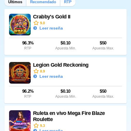
Últimos
Recomendado
RTP
Crabby's Gold II
9.0
Leer reseña
96.3%
$0.10
$50
RTP
Apuesta Min.
Apuesta Max.
Legion Gold Reckoning
8.9
Leer reseña
96.2%
$0.10
$50
RTP
Apuesta Min.
Apuesta Max.
Ruleta en vivo Mega Fire Blaze
Roulette
9.3
Leer reseña