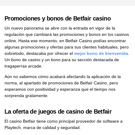
Promociones y bonos de Betfair casino
Un nuevo panorama se abre con la entrada en vigor de la
regulación que cambiará las promociones y bonos en los casinos
online. Hasta ese momento, en Betfair Casino podías encontrar
algunas promociones y ofertas para sus clientes habituales, pero
sobretodo, destacaba por ofrecer el
mejor bono de bienvenida
.
Un bono de casino y un bono para su sección destacada de
tragaperras arcade.
Aún no sabemos cómo acabará afectando la aplicación de la
norma, al apartado de promociones de Betfair Casino, pero
esperamos con positividad y esperanza que el tiempo nos
sorprenda gratamente.
La oferta de juegos de casino de Betfair
El casino Betfair tiene como principal proveedor de software a
Playtech, marca de calidad y seguridad.