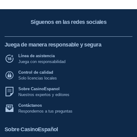
Síguenos en las redes sociales
Juega de manera responsable y segura
Línea de asistencia
Juega con responsabilidad
Control de calidad
Solo licencias locales
Sobre CasinoEspanol
Nuestros expertos y editores
Contáctanos
Respondemos a tus preguntas
Sobre CasinoEspañol