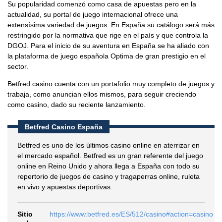
Su popularidad comenzó como casa de apuestas pero en la
actualidad, su portal de juego internacional ofrece una
extensísima variedad de juegos. En España su catálogo será más
restringido por la normativa que rige en el país y que controla la
DGOJ. Para el inicio de su aventura en España se ha aliado con
la plataforma de juego española Optima de gran prestigio en el
sector.
Betfred casino cuenta con un portafolio muy completo de juegos y
trabaja, como anuncian ellos mismos, para seguir creciendo
como casino, dado su reciente lanzamiento.
Betfred Casino España
Betfred es uno de los últimos casino online en aterrizar en
el mercado español. Betfred es un gran referente del juego
online en Reino Unido y ahora llega a España con todo su
repertorio de juegos de casino y tragaperras online, ruleta
en vivo y apuestas deportivas.
Sitio
https://www.betfred.es/ES/512/casino#action=casino