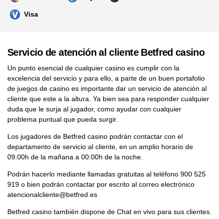
Visa
Servicio de atención al cliente Betfred casino
Un punto esencial de cualquier casino es cumplir con la
excelencia del servicio y para ello, a parte de un buen portafolio
de juegos de casino es importante dar un servicio de atención al
cliente que este a la altura. Ya bien sea para responder cualquier
duda que le surja al jugador, como ayudar con cualquier
problema puntual que pueda surgir.
Los jugadores de Betfred casino podrán contactar con el
departamento de servicio al cliente, en un amplio horario de
09:00h de la mañana a 00:00h de la noche.
Podrán hacerlo mediante llamadas gratuitas al teléfono 900 525
919 o bien podrán contactar por escrito al correo electrónico
atencionalcliente@betfred.es
Betfred casino también dispone de Chat en vivo para sus clientes.