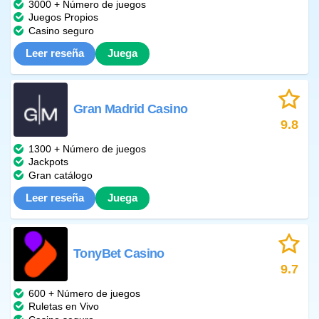
3000 + Número de juegos
Juegos Propios
Casino seguro
Leer reseña
Juega
Gran Madrid Casino
9.8
1300 + Número de juegos
Jackpots
Gran catálogo
Leer reseña
Juega
TonyBet Casino
9.7
600 + Número de juegos
Ruletas en Vivo