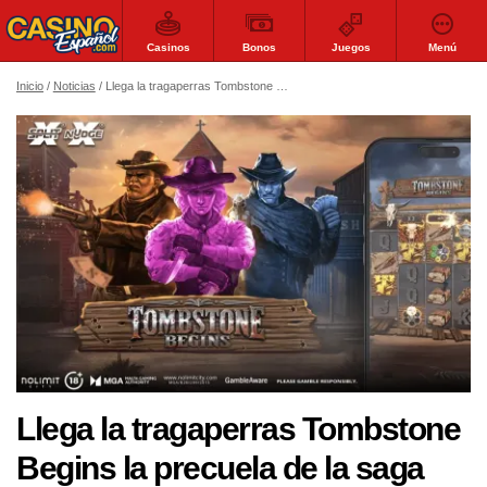
Casinos
Bonos
Juegos
Menú
Inicio
Noticias
Llega la tragaperras Tombstone Begins la precuela de la saga western de Nolimit City
Llega la tragaperras Tombstone
Begins la precuela de la saga