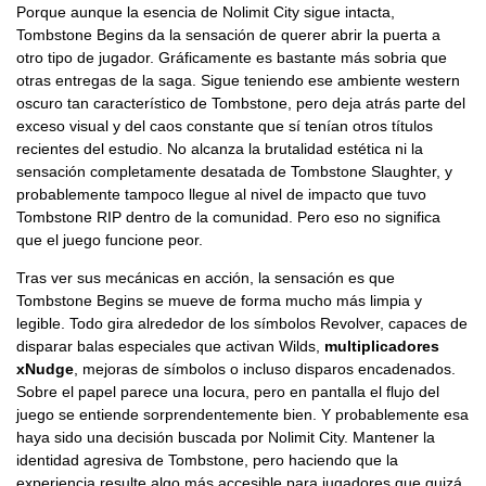
Porque aunque la esencia de Nolimit City sigue intacta,
Tombstone Begins da la sensación de querer abrir la puerta a
otro tipo de jugador. Gráficamente es bastante más sobria que
otras entregas de la saga. Sigue teniendo ese ambiente western
oscuro tan característico de Tombstone, pero deja atrás parte del
exceso visual y del caos constante que sí tenían otros títulos
recientes del estudio. No alcanza la brutalidad estética ni la
sensación completamente desatada de Tombstone Slaughter, y
probablemente tampoco llegue al nivel de impacto que tuvo
Tombstone RIP dentro de la comunidad. Pero eso no significa
que el juego funcione peor.
Tras ver sus mecánicas en acción, la sensación es que
Tombstone Begins se mueve de forma mucho más limpia y
legible. Todo gira alrededor de los símbolos Revolver, capaces de
disparar balas especiales que activan Wilds,
multiplicadores
xNudge
, mejoras de símbolos o incluso disparos encadenados.
Sobre el papel parece una locura, pero en pantalla el flujo del
juego se entiende sorprendentemente bien. Y probablemente esa
haya sido una decisión buscada por Nolimit City. Mantener la
identidad agresiva de Tombstone, pero haciendo que la
experiencia resulte algo más accesible para jugadores que quizá