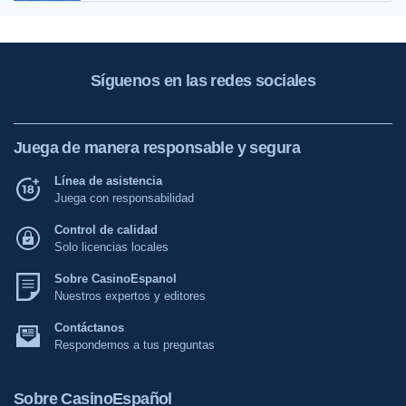
Síguenos en las redes sociales
Juega de manera responsable y segura
Línea de asistencia
Juega con responsabilidad
Control de calidad
Solo licencias locales
Sobre CasinoEspanol
Nuestros expertos y editores
Contáctanos
Respondemos a tus preguntas
Sobre CasinoEspañol