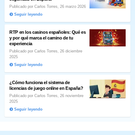
Publicado por Carlos Torres, 26 marzo 2026
Seguir leyendo
RTP en los casinos españoles: Qué es
y por qué marca el camino de tu
experiencia
Publicado por Carlos Torres, 26 diciembre
2025
Seguir leyendo
¿Cómo funciona el sistema de
licencias de juego online en España?
Publicado por Carlos Torres, 26 noviembre
2025
Seguir leyendo