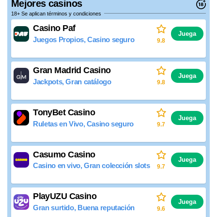
Mejores casinos
18+ Se aplican términos y condiciones
Casino Paf
Juega
Juegos Propios, Casino seguro
9.8
Gran Madrid Casino
Juega
Jackpots, Gran catálogo
9.8
TonyBet Casino
Juega
Ruletas en Vivo, Casino seguro
9.7
Casumo Casino
Juega
Casino en vivo, Gran colección slots
9.7
PlayUZU Casino
Juega
Gran surtido, Buena reputación
9.6