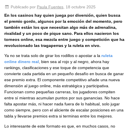
Publicado por
Paula Fuentes
, 18 octubre 2025
En los casinos hay quien juega por diversión, quien busca
el premio gordo, algunos por la emoción del momento, pero
también están los que necesitan algo más de adrenalina,
rivalidad y un poco de pique sano. Para ellos nacieron los
torneos online, esa mezcla entre juego y competición que ha
revolucionado las tragaperras y la ruleta en vivo.
Ya no se trata solo de girar los rodillos o apostar a la
ruleta
online dinero real
, bien sea al rojo y al negro, ahora hay
rankings, clasificaciones y ese toque de competencia que
convierte cada partida en un pequeño desafío en busca de ganar
ese premio extra. El componente competitivo añade una nueva
dimensión al juego online, más estratégica y participativa.
Funcionan como pequeñas carreras, los jugadores compiten
entre sí mientras acumulan puntos por sus ganancias. No hace
falta apostar más, ni hacer nada fuera de lo habitual, solo jugar
como siempre, pero con el aliciente de escalar posiciones en una
tabla y llevarse premios extra si terminas entre los mejores.
Lo interesante de este formato es que, en muchos casos, no