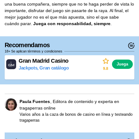
una buena compañera, siempre que no te haga perder de vista lo
importante, disfrutar del juego sin pasarte de la raya. Al final, el
mejor jugador no es el que más apuesta, sino el que sabe
cuándo parar.
Juega con responsabilidad, siempre
.
Recomendamos
18+ Se aplican términos y condiciones
Gran Madrid Casino
Juega
Jackpots, Gran catálogo
9.8
Paula Fuentes
Editora de contenido y experta en
tragaperras online
Varios años a la caza de bonos de casino en línea y testeando
tragaperras