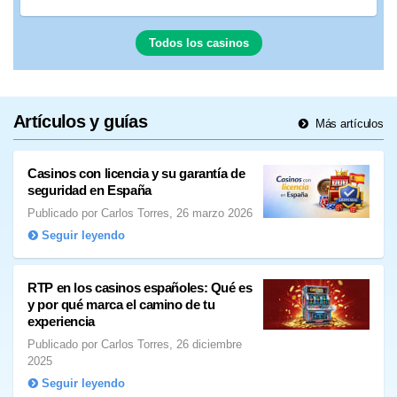
Todos los casinos
Artículos y guías
Más artículos
Casinos con licencia y su garantía de
seguridad en España
Publicado por Carlos Torres, 26 marzo 2026
Seguir leyendo
RTP en los casinos españoles: Qué es
y por qué marca el camino de tu
experiencia
Publicado por Carlos Torres, 26 diciembre
2025
Seguir leyendo