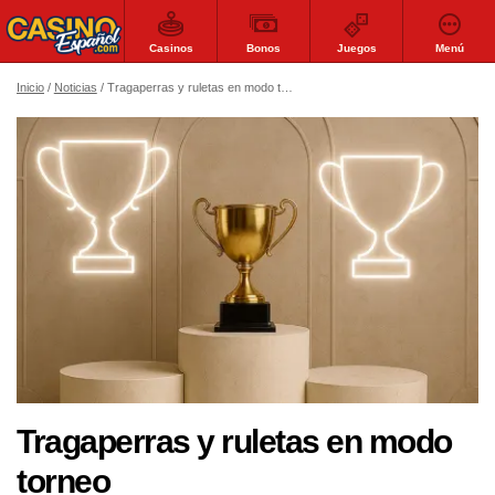
Casinos
Bonos
Juegos
Menú
Inicio
Noticias
Tragaperras y ruletas en modo torneo
Tragaperras y ruletas en modo
torneo