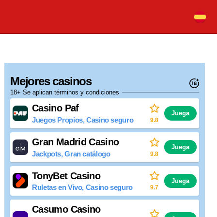
Mejores casinos
18+ Se aplican términos y condiciones
Casino Paf
Juega
Juegos Propios, Casino seguro
9.8
Gran Madrid Casino
Juega
Jackpots, Gran catálogo
9.8
TonyBet Casino
Juega
Ruletas en Vivo, Casino seguro
9.7
Casumo Casino