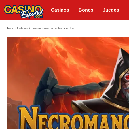
Casinos
Bonos
Juegos
Inicio
Noticias
Una semana de fantasía en los casinos online