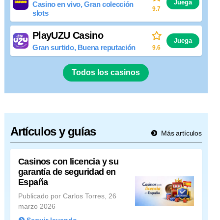
Juega
Casino en vivo, Gran colección
9.7
slots
PlayUZU Casino
Juega
Gran surtido, Buena reputación
9.6
Todos los casinos
Artículos y guías
Más artículos
Casinos con licencia y su
garantía de seguridad en
España
Publicado por Carlos Torres, 26
marzo 2026
Seguir leyendo