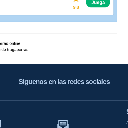
Juega
9.8
rras online
ando tragaperras
Síguenos en las redes sociales