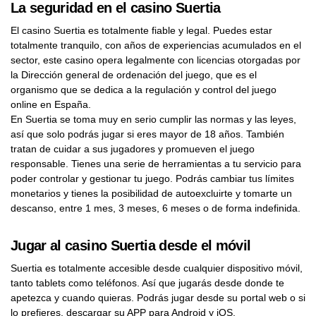
La seguridad en el casino Suertia
El casino Suertia es totalmente fiable y legal. Puedes estar
totalmente tranquilo, con años de experiencias acumulados en el
sector, este casino opera legalmente con licencias otorgadas por
la Dirección general de ordenación del juego, que es el
organismo que se dedica a la regulación y control del juego
online en España.
En Suertia se toma muy en serio cumplir las normas y las leyes,
así que solo podrás jugar si eres mayor de 18 años. También
tratan de cuidar a sus jugadores y promueven el juego
responsable. Tienes una serie de herramientas a tu servicio para
poder controlar y gestionar tu juego. Podrás cambiar tus límites
monetarios y tienes la posibilidad de autoexcluirte y tomarte un
descanso, entre 1 mes, 3 meses, 6 meses o de forma indefinida.
Jugar al casino Suertia desde el móvil
Suertia es totalmente accesible desde cualquier dispositivo móvil,
tanto tablets como teléfonos. Así que jugarás desde donde te
apetezca y cuando quieras. Podrás jugar desde su portal web o si
lo prefieres, descargar su APP para Android y iOS.