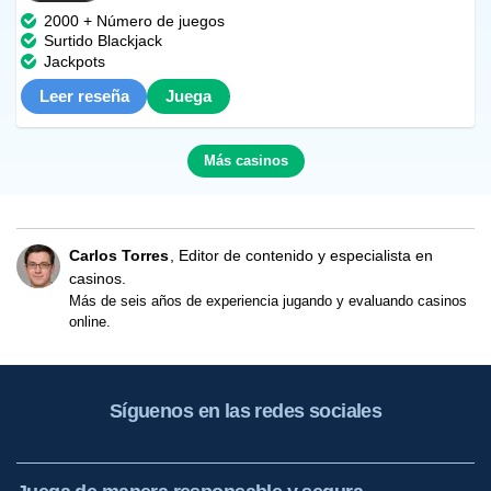
2000 + Número de juegos
Surtido Blackjack
Jackpots
Leer reseña
Juega
Más casinos
Carlos Torres
Editor de contenido y especialista en
casinos.
Más de seis años de experiencia jugando y evaluando casinos
online.
Síguenos en las redes sociales