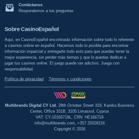
Contáctanos
Respondemos a tus preguntas
Sobre CasinoEspañol
Aquí, en CasinoEspañol encontrarás información sobre todo lo referente
a casinos online en español. Hacemos todo lo posible para encontrar
información imparcial y entregarte todo esto para que puedas tener la
mejor experiencia, sin perder más tiempo y que lo puedas dedicar a
jugar tus casinos online. El juego puede ser adictivo. Juega con
responsabilidad.
Política de privacidad
Términos y condiciones
Multibrands Digital CY Ltd
, 28th October Street 319, Kanika Business
Center, Office 101B, 3105 Limassol, Cyprus
VAT: CY-10166719L, CRN: HE166719
info@multibrands.com, +357 25028216
Copyright © 2026