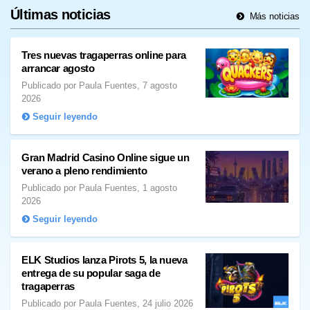
Últimas noticias
Más noticias
Tres nuevas tragaperras online para
arrancar agosto
Publicado por Paula Fuentes, 7 agosto
2026
Seguir leyendo
Gran Madrid Casino Online sigue un
verano a pleno rendimiento
Publicado por Paula Fuentes, 1 agosto
2026
Seguir leyendo
ELK Studios lanza Pirots 5, la nueva
entrega de su popular saga de
tragaperras
Publicado por Paula Fuentes, 24 julio 2026