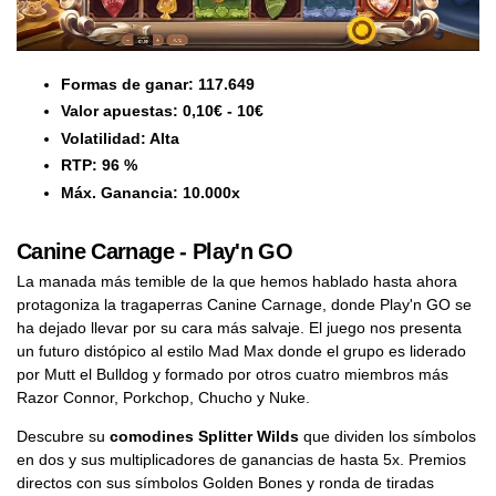
Formas de ganar: 117.649
Valor apuestas: 0,10€ - 10€
Volatilidad: Alta
RTP: 96 %
Máx. Ganancia: 10.000x
Canine Carnage - Play'n GO
La manada más temible de la que hemos hablado hasta ahora
protagoniza la tragaperras Canine Carnage, donde Play'n GO se
ha dejado llevar por su cara más salvaje. El juego nos presenta
un futuro distópico al estilo Mad Max donde el grupo es liderado
por Mutt el Bulldog y formado por otros cuatro miembros más
Razor Connor, Porkchop, Chucho y Nuke.
Descubre su
comodines Splitter Wilds
que dividen los símbolos
en dos y sus multiplicadores de ganancias de hasta 5x. Premios
directos con sus símbolos Golden Bones y ronda de tiradas