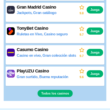
Gran Madrid Casino
Juega
Jackpots, Gran catálogo
9.8
TonyBet Casino
Juega
Ruletas en Vivo, Casino seguro
9.7
Casumo Casino
Juega
Casino en vivo, Gran colección slots
9.7
PlayUZU Casino
Juega
Gran surtido, Buena reputación
9.6
Todos los casinos