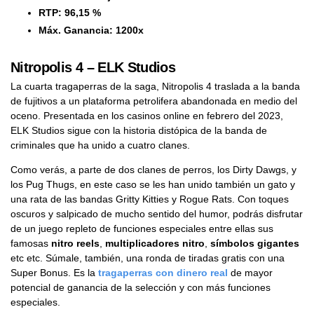
RTP: 96,15 %
Máx. Ganancia: 1200x
Nitropolis 4 – ELK Studios
La cuarta tragaperras de la saga, Nitropolis 4 traslada a la banda
de fujitivos a un plataforma petrolifera abandonada en medio del
oceno. Presentada en los casinos online en febrero del 2023,
ELK Studios sigue con la historia distópica de la banda de
criminales que ha unido a cuatro clanes.
Como verás, a parte de dos clanes de perros, los Dirty Dawgs, y
los Pug Thugs, en este caso se les han unido también un gato y
una rata de las bandas Gritty Kitties y Rogue Rats. Con toques
oscuros y salpicado de mucho sentido del humor, podrás disfrutar
de un juego repleto de funciones especiales entre ellas sus
famosas
nitro reels
,
multiplicadores nitro
,
símbolos gigantes
etc etc. Súmale, también, una ronda de tiradas gratis con una
Super Bonus. Es la
tragaperras con dinero real
de mayor
potencial de ganancia de la selección y con más funciones
especiales.