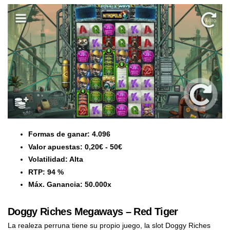
Formas de ganar: 4.096
Valor apuestas: 0,20€ - 50€
Volatilidad: Alta
RTP: 94 %
Máx. Ganancia: 50.000x
Doggy Riches Megaways – Red Tiger
La realeza perruna tiene su propio juego, la slot Doggy Riches