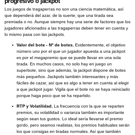
progresivo o jackpot
Los juegos de tragaperras no son una ciencia matemática, así
que dependerá del azar, de la suerte, que una tirada sea
premiada o no. Aunque siempre hay una serie de factores que los
jugadores aficionados a las tragaperras deben tener en cuenta y
lo mismo pasa con las jackpots.
Valor del bote - Nº de botes.
Evidentemente, el objetivo
número uno por el que un jugador apuesta a una jackpot
es por el megapremio que se puede llevar en una sola
tirada. En muchos casos, no solo hay en juego un
superbote, sino que además, la jackpot dispone de botes
más pequeños. Jackpots también interesantes y más
fáciles de cazar, así que es algo a tener en cuenta al elegir
a que jackpot jugar. Vigila que el bote no se haya reiniciado
porque haga poco que se ha repartido.
RTP y Volatilidad.
La frecuencia con la que se reparten
premios, su volatilidad o varianza también es importante
según sean tus gustos. Lo ideal sería llevarse el premio
gordo, pero seamos realistas, los premios habituales serán
los que consigas en tiradas normales. Así que también