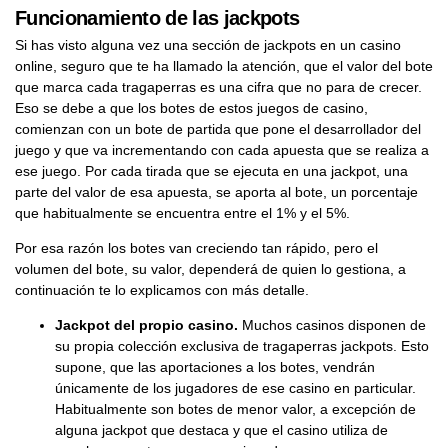
Funcionamiento de las jackpots
Si has visto alguna vez una sección de jackpots en un casino
online, seguro que te ha llamado la atención, que el valor del bote
que marca cada tragaperras es una cifra que no para de crecer.
Eso se debe a que los botes de estos juegos de casino,
comienzan con un bote de partida que pone el desarrollador del
juego y que va incrementando con cada apuesta que se realiza a
ese juego. Por cada tirada que se ejecuta en una jackpot, una
parte del valor de esa apuesta, se aporta al bote, un porcentaje
que habitualmente se encuentra entre el 1% y el 5%.
Por esa razón los botes van creciendo tan rápido, pero el
volumen del bote, su valor, dependerá de quien lo gestiona, a
continuación te lo explicamos con más detalle.
Jackpot del propio casino.
Muchos casinos disponen de
su propia colección exclusiva de tragaperras jackpots. Esto
supone, que las aportaciones a los botes, vendrán
únicamente de los jugadores de ese casino en particular.
Habitualmente son botes de menor valor, a excepción de
alguna jackpot que destaca y que el casino utiliza de