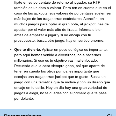
fíjate en su porcentaje de retorno al jugador, su RTP
también es un dato a valorar. Pero ten en cuenta que en el
caso de las jackpots, sus valores de porcentajes suelen ser
más bajos de las tragaperras estándares. Atención, en
muchos juegos para optar al gran bote, al jackpot, has de
apostar por el valor más alto de tirada. Infórmate bien
antes de empezar a jugar y si no encaja con tu
presupuesto, busca otro juego, hay un surtido enorme.
Que te divierta.
Aplicar un poco de lógica es importante,
pero aquí hemos venido a divertirnos, no a hacernos
millonarios. Si ese es tu objetivo vas mal enfocado.
Recuerda que la casa siempre gana, así que aparte de
tener en cuenta los otros puntos, es importante que
escojas una tragaperras jackpot que te guste. Busca un
juego con una temática que te motive y con un diseño que
encaje en tu estilo. Hoy en día hay una gran variedad de
juegos a elegir, no te quedes con el primero que te pase
por delante.