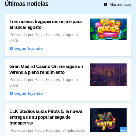
Últimas noticias
Más noticias
Tres nuevas tragaperras online para
arrancar agosto
Publicado por Paula Fuentes, 7 agosto
2026
Seguir leyendo
Gran Madrid Casino Online sigue un
verano a pleno rendimiento
Publicado por Paula Fuentes, 1 agosto
2026
Seguir leyendo
ELK Studios lanza Pirots 5, la nueva
entrega de su popular saga de
tragaperras
Publicado por Paula Fuentes, 24 julio 2026