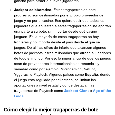
gancho para atraer a nuevos jugadores.
Jackpot colaborativo.
Estas tragaperras de bote
progresivo son gestionadas por el propio proveedor del
juego y no por el casino. Eso quiere decir que todos los
jugadores que apuestan a estas tragaperras online aportan
una parte a su bote, sin importar desde qué casino
jueguen. En la mayoría de estas tragaperras no hay
fronteras y no importa desde el país desde el que se
juegue. De allí las cifras de infarto que alcanzan algunos
botes de jackpots, cifras millonarias que atraen a jugadores
de todo el mundo. Por eso la importancia de que los juegos
sean de proveedores internacionales de renombre y
seriedad como por ejemplo, Microgaming, NetEnt,
Yggdrasil o Playtech. Algunos países como
España
, donde
el juego está regulado por el estado, se limitan las
aportaciones a nivel estatal y donde destacan las
tragaperras de Playtech como
Jackpot Giant
o
Age of the
Gods
.
Cómo elegir la mejor tragaperras de bote