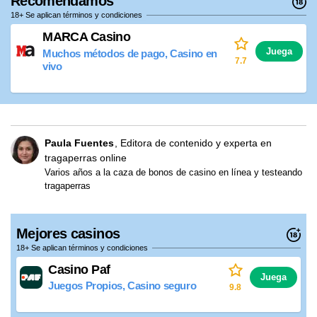
Recomendamos
18+ Se aplican términos y condiciones
MARCA Casino
Juega
Muchos métodos de pago, Casino en
7.7
vivo
Paula Fuentes
Editora de contenido y experta en
tragaperras online
Varios años a la caza de bonos de casino en línea y testeando
tragaperras
Mejores casinos
18+ Se aplican términos y condiciones
Casino Paf
Juega
Juegos Propios, Casino seguro
9.8