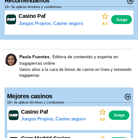
Recomendamos
18+ Se aplican términos y condiciones
Casino Paf
Juega
Juegos Propios, Casino seguro
9.8
Paula Fuentes
Editora de contenido y experta en
tragaperras online
Varios años a la caza de bonos de casino en línea y testeando
tragaperras
Mejores casinos
18+ Se aplican términos y condiciones
Casino Paf
Juega
Juegos Propios, Casino seguro
9.8