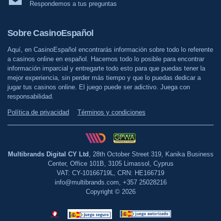
Respondemos a tus preguntas
Sobre CasinoEspañol
Aquí, en CasinoEspañol encontrarás información sobre todo lo referente
a casinos online en español. Hacemos todo lo posible para encontrar
información imparcial y entregarte todo esto para que puedas tener la
mejor experiencia, sin perder más tiempo y que lo puedas dedicar a
jugar tus casinos online. El juego puede ser adictivo. Juega con
responsabilidad.
Política de privacidad
Términos y condiciones
Multibrands Digital CY Ltd
, 28th October Street 319, Kanika Business
Center, Office 101B, 3105 Limassol, Cyprus
VAT: CY-10166719L, CRN: HE166719
info@multibrands.com, +357 25028216
Copyright © 2026