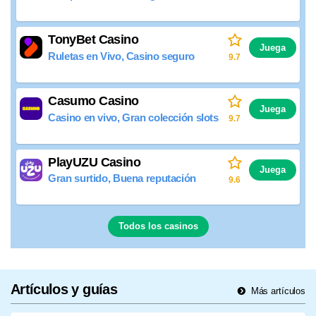
TonyBet Casino
Juega
Ruletas en Vivo, Casino seguro
9.7
Casumo Casino
Juega
Casino en vivo, Gran colección slots
9.7
PlayUZU Casino
Juega
Gran surtido, Buena reputación
9.6
Todos los casinos
Artículos y guías
Más artículos