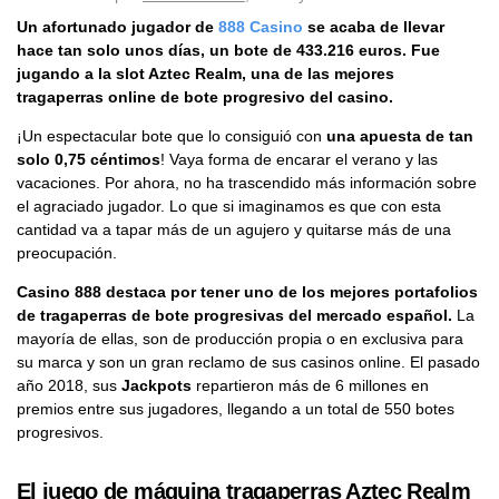
Un afortunado jugador de
888 Casino
se acaba de llevar
hace tan solo unos días, un bote de 433.216 euros. Fue
jugando a la slot Aztec Realm, una de las mejores
tragaperras online de bote progresivo del casino.
¡Un espectacular bote que lo consiguió con
una apuesta de tan
solo 0,75 céntimos
! Vaya forma de encarar el verano y las
vacaciones. Por ahora, no ha trascendido más información sobre
el agraciado jugador. Lo que si imaginamos es que con esta
cantidad va a tapar más de un agujero y quitarse más de una
preocupación.
Casino 888 destaca por tener uno de los mejores portafolios
de tragaperras de bote progresivas del mercado español.
La
mayoría de ellas, son de producción propia o en exclusiva para
su marca y son un gran reclamo de sus casinos online. El pasado
año 2018, sus
Jackpots
repartieron más de 6 millones en
premios entre sus jugadores, llegando a un total de 550 botes
progresivos.
El juego de máquina tragaperras Aztec Realm