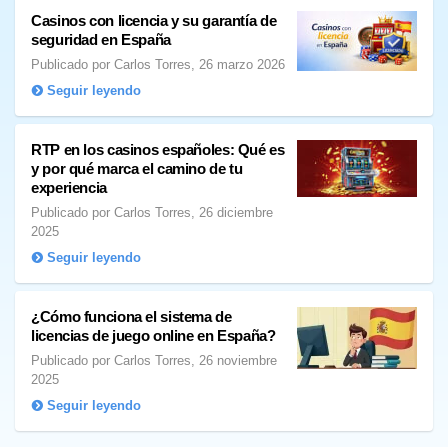
Casinos con licencia y su garantía de
seguridad en España
Publicado por Carlos Torres, 26 marzo 2026
Seguir leyendo
RTP en los casinos españoles: Qué es
y por qué marca el camino de tu
experiencia
Publicado por Carlos Torres, 26 diciembre
2025
Seguir leyendo
¿Cómo funciona el sistema de
licencias de juego online en España?
Publicado por Carlos Torres, 26 noviembre
2025
Seguir leyendo