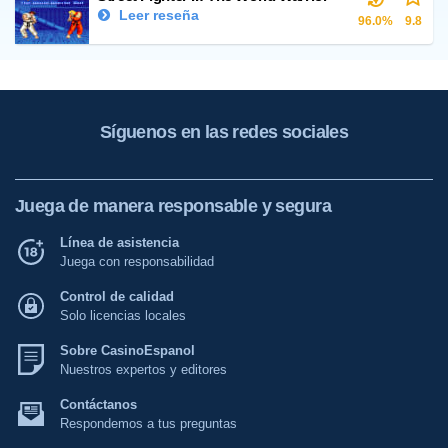
Leer reseña
96.0%
9.8
Síguenos en las redes sociales
Juega de manera responsable y segura
Línea de asistencia
Juega con responsabilidad
Control de calidad
Solo licencias locales
Sobre CasinoEspanol
Nuestros expertos y editores
Contáctanos
Respondemos a tus preguntas