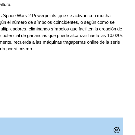
altura.
das Space Wars 2 Powerpoints ,que se activan con mucha
gún el número de símbolos coincidentes, o según como se
ltiplicadores, eliminando símbolos que faciliten la creación de
 potencial de ganancias que puede alcanzar hasta las 10.020x
emente, recuerda a las máquinas tragaperras online de la serie
rta por si mismo.