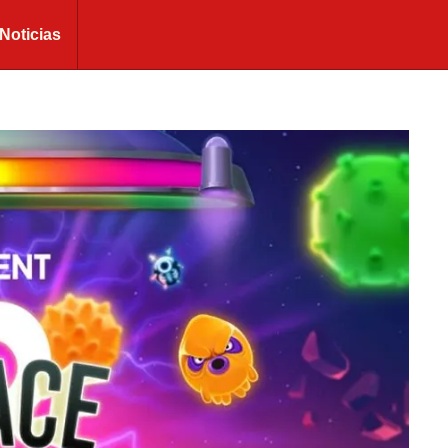
Noticias