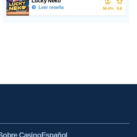
Lucky Neko
Leer reseña
96.4%
9.8
Sobre CasinoEspañol