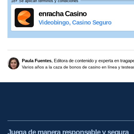
18+ Se aplican términos y condiciones
enracha Casino
Videobingo, Casino Seguro
Paula Fuentes
Editora de contenido y experta en tragape
Varios años a la caza de bonos de casino en línea y teste
Juega de manera responsable y segura