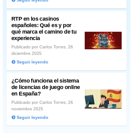
RTP en los casinos
españoles: Qué es y por
qué marca el camino de tu
experiencia
Publicado por Carlos Torres, 26
diciembre 2025
Seguir leyendo
¿Cómo funciona el sistema
de licencias de juego online
en España?
Publicado por Carlos Torres, 26
noviembre 2025
Seguir leyendo