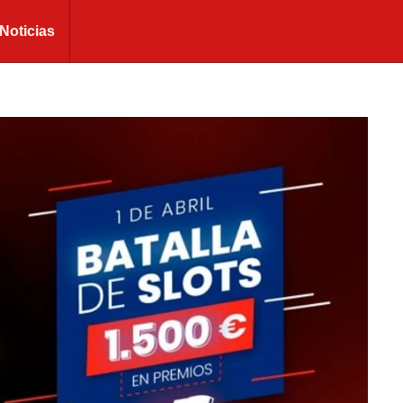
Noticias