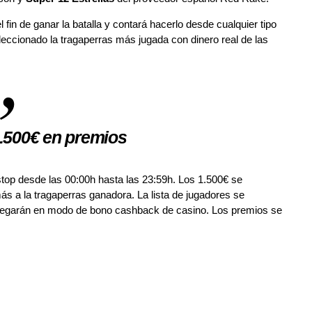
fin de ganar la batalla y contará hacerlo desde cualquier tipo
eleccionado la tragaperras más jugada con dinero real de las
1.500€ en premios
-stop desde las 00:00h hasta las 23:59h. Los 1.500€ se
ás a la tragaperras ganadora. La lista de jugadores se
ntregarán en modo de bono cashback de casino. Los premios se