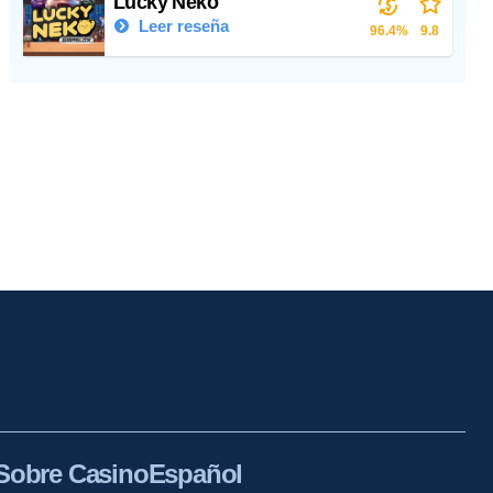
Lucky Neko
Leer reseña
96.4%
9.8
Sobre CasinoEspañol