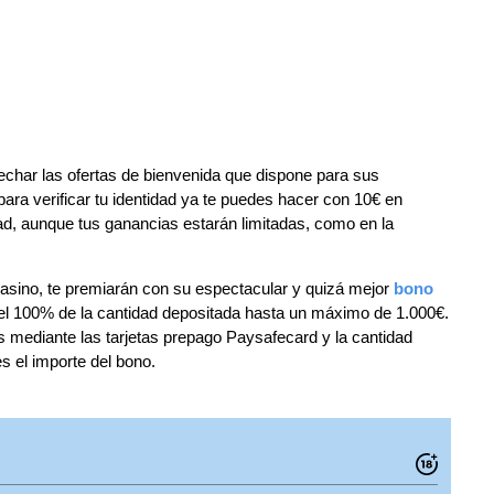
echar las ofertas de bienvenida que dispone para sus
para verificar tu identidad ya te puedes hacer con 10€ en
ad, aunque tus ganancias estarán limitadas, como en la
 casino, te premiarán con su espectacular y quizá mejor
bono
 el 100% de la cantidad depositada hasta un máximo de 1.000€.
 mediante las tarjetas prepago Paysafecard y la cantidad
s el importe del bono.