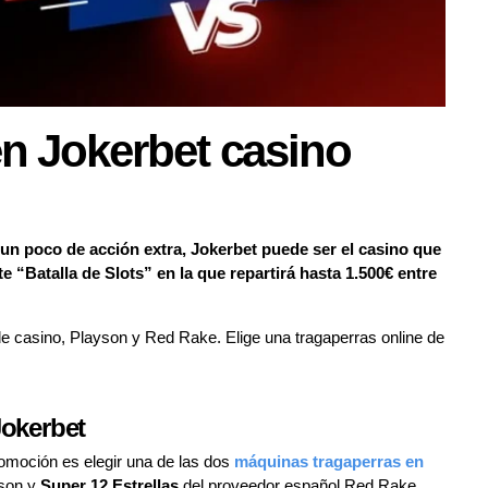
en Jokerbet casino
 un poco de acción extra, Jokerbet puede ser el casino que
“Batalla de Slots” en la que repartirá hasta 1.500€ entre
e casino, Playson y Red Rake. Elige una tragaperras online de
Jokerbet
romoción es elegir una de las dos
máquinas tragaperras en
son y
Super 12 Estrellas
del proveedor español Red Rake.