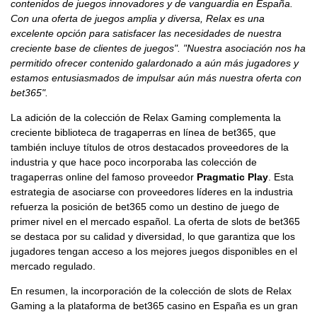
contenidos de juegos innovadores y de vanguardia en España.
Con una oferta de juegos amplia y diversa, Relax es una
excelente opción para satisfacer las necesidades de nuestra
creciente base de clientes de juegos". "Nuestra asociación nos ha
permitido ofrecer contenido galardonado a aún más jugadores y
estamos entusiasmados de impulsar aún más nuestra oferta con
bet365".
La adición de la colección de Relax Gaming complementa la
creciente biblioteca de tragaperras en línea de bet365, que
también incluye títulos de otros destacados proveedores de la
industria y que hace poco incorporaba las colección de
tragaperras online del famoso proveedor
Pragmatic Play
. Esta
estrategia de asociarse con proveedores líderes en la industria
refuerza la posición de bet365 como un destino de juego de
primer nivel en el mercado español. La oferta de slots de bet365
se destaca por su calidad y diversidad, lo que garantiza que los
jugadores tengan acceso a los mejores juegos disponibles en el
mercado regulado.
En resumen, la incorporación de la colección de slots de Relax
Gaming a la plataforma de bet365 casino en España es un gran