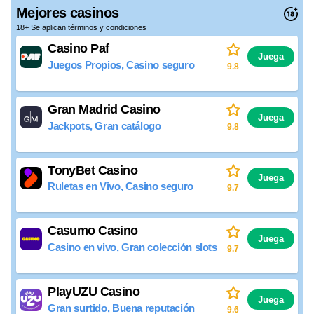
Mejores casinos
18+ Se aplican términos y condiciones
Casino Paf
Juega
Juegos Propios, Casino seguro
9.8
Gran Madrid Casino
Juega
Jackpots, Gran catálogo
9.8
TonyBet Casino
Juega
Ruletas en Vivo, Casino seguro
9.7
Casumo Casino
Juega
Casino en vivo, Gran colección slots
9.7
PlayUZU Casino
Juega
Gran surtido, Buena reputación
9.6