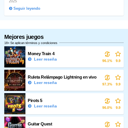
2025
Seguir leyendo
Mejores juegos
18+ Se aplican términos y condiciones
Money Train 4
Leer reseña
96.1%
9.9
Ruleta Relámpago Lightning en vivo
Leer reseña
97.3%
9.9
Pirots 5
Leer reseña
96.0%
9.9
Guitar Quest