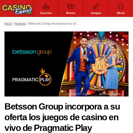
Casinos
Bonos
Juegos
Menú
Inicio
Noticias
Betsson Group incorpora a su oferta los juegos de casino en vivo de Pragmatic Play
Betsson Group incorpora a su
oferta los juegos de casino en
vivo de Pragmatic Play