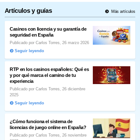
Artículos y guías
Más artículos
Casinos con licencia y su garantía de
seguridad en España
Publicado por Carlos Torres, 26 marzo 2026
Seguir leyendo
RTP en los casinos españoles: Qué es
y por qué marca el camino de tu
experiencia
Publicado por Carlos Torres, 26 diciembre
2025
Seguir leyendo
¿Cómo funciona el sistema de
licencias de juego online en España?
Publicado por Carlos Torres, 26 noviembre