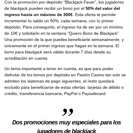
Con la promoción por depósito “Blackjack Fever”, los jugadores
de blackjack pueden recibir un bono por el
50% del valor del
ingreso hasta un máximo de 300€
. Esta oferta te permite
incrementar tu saldo un 50%, cada semana, con tu primer
depósito. Para conseguirlo, el ingreso ha de ser por un mínimo
de 10€ y solicitarlo en la ventana “Quiero Bono de Blackjack”.
Una promoción de la que puedes beneficiarte semanalmente, y
únicamente en el primer ingreso que hagas en la semana. El
bono para blackjack será válido durante 7 días desde su
acreditación en cuenta.
Un tema importante a tener en cuenta, es que para poder
disfrutar de los bonos por depósito en Pastón Casino tan solo se
admiten los sistemas de pago siguientes, el resto quedará
excluido para beneficiarse de estas ofertas: tarjetas de débito o
crédito, transferencia bancaria, PayPal o Paysafecard.
Dos promociones muy especiales para los
jugadores de blackjack