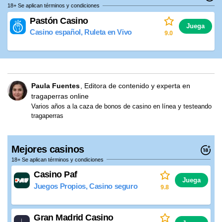
18+ Se aplican términos y condiciones
Pastón Casino
Juega
Casino español, Ruleta en Vivo
9.0
Paula Fuentes
Editora de contenido y experta en
tragaperras online
Varios años a la caza de bonos de casino en línea y testeando
tragaperras
Mejores casinos
18+ Se aplican términos y condiciones
Casino Paf
Juega
Juegos Propios, Casino seguro
9.8
Gran Madrid Casino