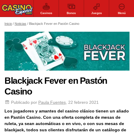
Casinos
Bonos
Juegos
Menú
Inicio
Noticias
Blackjack Fever en Pastón Casino
Blackjack Fever en Pastón
Casino
Publicado por
Paula Fuentes
, 22 febrero 2021
Los jugadores y amantes del casino clásico tienen un aliado
en Pastón Casino. Con una oferta completa de mesas de
ruleta, ya sean automáticas o en vivo, o con sus mesas de
blackjack, todos sus clientes disfrutarán de un catálogo de