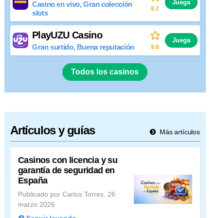
Juega
Casino en vivo, Gran colección
9.7
slots
PlayUZU Casino
Juega
Gran surtido, Buena reputación
9.6
Todos los casinos
Artículos y guías
Más artículos
Casinos con licencia y su
garantía de seguridad en
España
Publicado por Carlos Torres, 26
marzo 2026
Seguir leyendo