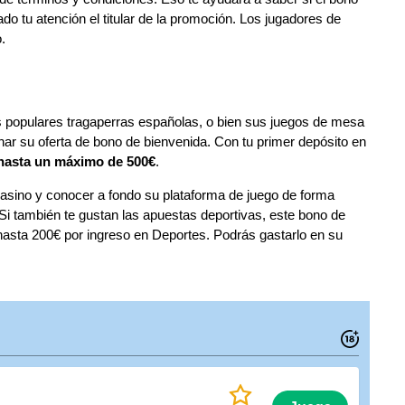
o tu atención el titular de la promoción. Los jugadores de
.
s populares tragaperras españolas, o bien sus juegos de mesa
har su oferta de bono de bienvenida. Con tu primer depósito en
 hasta un máximo de 500€
.
casino y conocer a fondo su plataforma de juego de forma
. Si también te gustan las apuestas deportivas, este bono de
asta 200€ por ingreso en Deportes. Podrás gastarlo en su