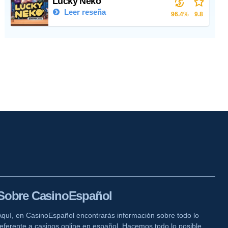
Lucky Neko
Leer reseña
96.4%
9.8
Sobre CasinoEspañol
Aquí, en CasinoEspañol encontrarás información sobre todo lo
referente a casinos online en español. Hacemos todo lo posible