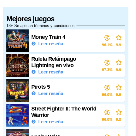
Mejores juegos
18+ Se aplican términos y condiciones
Money Train 4
Leer reseña
96.1%
9.9
Ruleta Relámpago
Lightning en vivo
97.3%
9.9
Leer reseña
Pirots 5
Leer reseña
96.0%
9.9
Street Fighter II: The World
Warrior
96.0%
9.8
Leer reseña