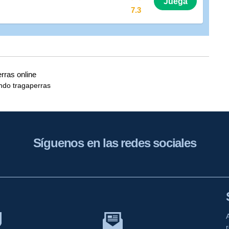
Juega
7.3
rras online
ando tragaperras
Síguenos en las redes sociales