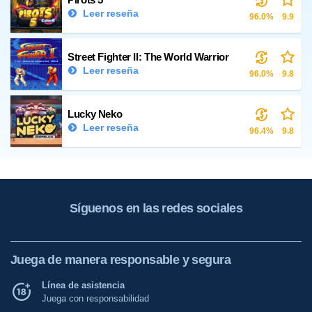
Leer reseña
96.0%
9.9
Street Fighter II: The World Warrior
Leer reseña
96.0%
9.8
Lucky Neko
Leer reseña
96.4%
9.8
Síguenos en las redes sociales
Juega de manera responsable y segura
Línea de asistencia
Juega con responsabilidad