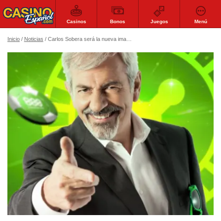
Casinos
Bonos
Juegos
Menú
Inicio
Noticias
Carlos Sobera será la nueva imagen de 888 casino en España