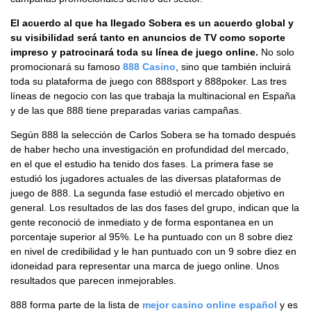
El acuerdo al que ha llegado Sobera es un acuerdo global y
su visibilidad será tanto en anuncios de TV como soporte
impreso y patrocinará toda su línea de juego online.
No solo
promocionará su famoso
888 Casino
, sino que también incluirá
toda su plataforma de juego con 888sport y 888poker. Las tres
líneas de negocio con las que trabaja la multinacional en España
y de las que 888 tiene preparadas varias campañas.
Según 888 la selección de Carlos Sobera se ha tomado después
de haber hecho una investigación en profundidad del mercado,
en el que el estudio ha tenido dos fases. La primera fase se
estudió los jugadores actuales de las diversas plataformas de
juego de 888. La segunda fase estudió el mercado objetivo en
general. Los resultados de las dos fases del grupo, indican que la
gente reconoció de inmediato y de forma espontanea en un
porcentaje superior al 95%. Le ha puntuado con un 8 sobre diez
en nivel de credibilidad y le han puntuado con un 9 sobre diez en
idoneidad para representar una marca de juego online. Unos
resultados que parecen inmejorables.
888 forma parte de la lista de
mejor casino online español
y es