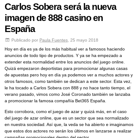
Carlos Sobera será la nueva
imagen de 888 casino en
España
Publicado por
Paula Fuentes
, 25 mayo 2018
Hoy en día es ya de los más habitual ver a famosos haciendo
anuncios de todo tipo de productos. Y ya se ha empezado a
extender esta normalidad entre los anuncios del juego online.
Quizá empezaron deportistas para promocionar algunas casas
de apuestas pero hoy en día ya podemos ver a muchos actores y
otros famosos, como también se dedican a este sector. Esta vez,
le ha tocado a Carlos Sobera con 888 y no hace tanto tiempo, el
verano pasado, vimos como José Coronado también se lanzaba
a promocionar la famosa compañía Bet365 España.
Esto corrobora, como el juego de azar y quizá más, en el caso
del juego de azar online, que es un sector que sea normalizado
en nuestra sociedad. Así que, la veda se ha abierto e imaginamos
que estos dos actores no serán los últimos en lanzarse a realizar
campañas promocionales dentro del sector.