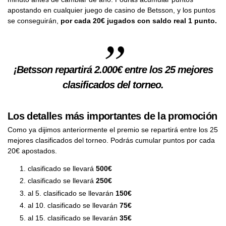
apostando en cualquier juego de casino de Betsson, y los puntos
se conseguirán,
por cada 20€ jugados con saldo real 1 punto.
¡Betsson repartirá 2.000€ entre los 25 mejores
clasificados del torneo.
Los detalles más importantes de la promoción
Como ya dijimos anteriormente el premio se repartirá entre los 25
mejores clasificados del torneo. Podrás cumular puntos por cada
20€ apostados.
clasificado se llevará
500€
clasificado se llevará
250€
al 5. clasificado se llevarán
150€
al 10. clasificado se llevarán
75€
al 15. clasificado se llevarán
35€