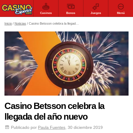
Casinos
Bonos
Juegos
Menú
Inicio
Noticias
Casino Betsson celebra la llegada del año nuevo
Casino Betsson celebra la
llegada del año nuevo
Publicado por
Paula Fuentes
, 30 diciembre 2019