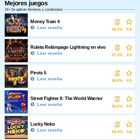
Mejores juegos
18+ Se aplican términos y condiciones
Money Train 4
Leer reseña
96.1%
9.9
Ruleta Relámpago Lightning en vivo
Leer reseña
97.3%
9.9
Pirots 5
Leer reseña
96.0%
9.9
Street Fighter II: The World Warrior
Leer reseña
96.0%
9.8
Lucky Neko
Leer reseña
96.4%
9.8