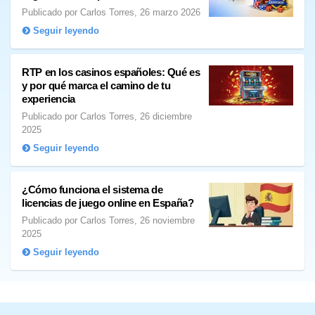
Publicado por Carlos Torres, 26 marzo 2026
Seguir leyendo
RTP en los casinos españoles: Qué es
y por qué marca el camino de tu
experiencia
Publicado por Carlos Torres, 26 diciembre
2025
Seguir leyendo
¿Cómo funciona el sistema de
licencias de juego online en España?
Publicado por Carlos Torres, 26 noviembre
2025
Seguir leyendo