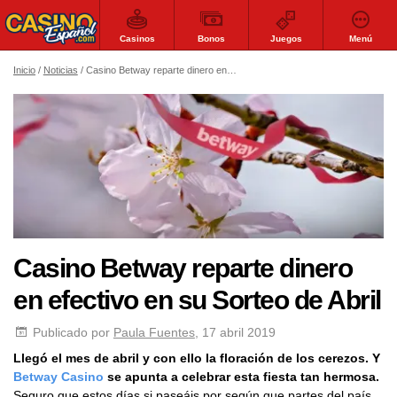
Casinos
Bonos
Juegos
Menú
Inicio
Noticias
Casino Betway reparte dinero en efectivo en su Sorteo de Abril
Casino Betway reparte dinero
en efectivo en su Sorteo de Abril
Publicado por
Paula Fuentes
, 17 abril 2019
Llegó el mes de abril y con ello la floración de los cerezos. Y
Betway Casino
se apunta a celebrar esta fiesta tan hermosa.
Seguro que estos días si paseáis por según que partes del país