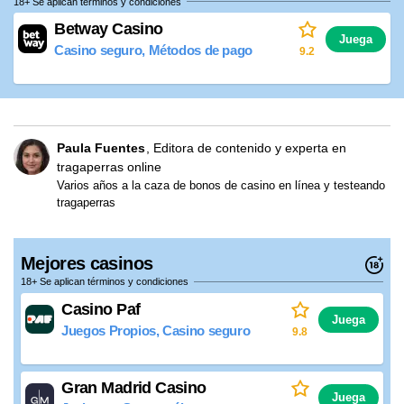
18+ Se aplican términos y condiciones
Betway Casino
Juega
Casino seguro, Métodos de pago
9.2
Paula Fuentes
Editora de contenido y experta en
tragaperras online
Varios años a la caza de bonos de casino en línea y testeando
tragaperras
Mejores casinos
18+ Se aplican términos y condiciones
Casino Paf
Juega
Juegos Propios, Casino seguro
9.8
Gran Madrid Casino
Juega