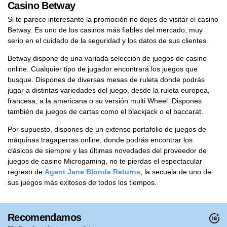
Casino Betway
Si te parece interesante la promoción no dejes de visitar el casino
Betway. Es uno de los casinos más fiables del mercado, muy
serio en el cuidado de la seguridad y los datos de sus clientes.
Betway dispone de una variada selección de juegos de casino
online. Cualquier tipo de jugador encontrará los juegos que
busque. Dispones de diversas mesas de ruleta donde podrás
jugar a distintas variedades del juego, desde la ruleta europea,
francesa, a la americana o su versión multi Wheel. Dispones
también de juegos de cartas como el blackjack o el baccarat.
Por supuesto, dispones de un extenso portafolio de juegos de
máquinas tragaperras online, donde podrás encontrar los
clásicos de siempre y las últimas novedades del proveedor de
juegos de casino Microgaming, no te pierdas el espectacular
regreso de
Agent Jane Blonde Returns
, la secuela de uno de
sus juegos más exitosos de todos los tiempos.
Recomendamos