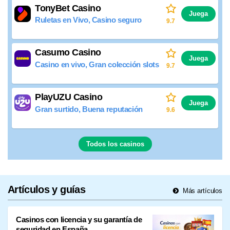
TonyBet Casino
Juega
Ruletas en Vivo, Casino seguro
9.7
Casumo Casino
Juega
Casino en vivo, Gran colección slots
9.7
PlayUZU Casino
Juega
Gran surtido, Buena reputación
9.6
Todos los casinos
Artículos y guías
Más artículos
Casinos con licencia y su garantía de
seguridad en España