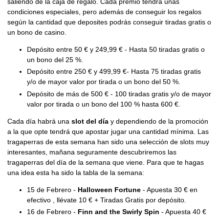
saliendo de la caja de regalo. Cada premio tendrá unas
condiciones especiales, pero además de conseguir los regalos
según la cantidad que deposites podrás conseguir tiradas gratis o
un bono de casino.
Depósito entre 50 € y 249,99 € - Hasta 50 tiradas gratis o
un bono del 25 %.
Depósito entre 250 € y 499,99 €- Hasta 75 tiradas gratis
y/o de mayor valor por tirada o un bono del 50 %.
Depósito de más de 500 € - 100 tiradas gratis y/o de mayor
valor por tirada o un bono del 100 % hasta 600 €.
Cada día habrá una
slot del día
y dependiendo de la promoción
a la que opte tendrá que apostar jugar una cantidad mínima. Las
tragaperras de esta semana han sido una selección de slots muy
interesantes, mañana seguramente descubriremos las
tragaperras del día de la semana que viene. Para que te hagas
una idea esta ha sido la tabla de la semana:
15 de Febrero -
Halloween Fortune
- Apuesta 30 € en
efectivo , llévate 10 € + Tiradas Gratis por depósito.
16 de Febrero -
Finn and the Swirly Spin
- Apuesta 40 €