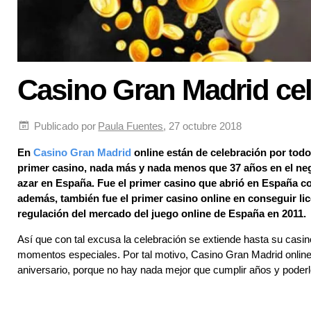
Casino Gran Madrid cel
Publicado por
Paula Fuentes
, 27 octubre 2018
En
Casino Gran Madrid
online están de celebración por todo
primer casino, nada más y nada menos que 37 años en el neg
azar en España. Fue el primer casino que abrió en España co
además, también fue el primer casino online en conseguir li
regulación del mercado del juego online de España en 2011.
Así que con tal excusa la celebración se extiende hasta su casin
momentos especiales. Por tal motivo, Casino Gran Madrid onlin
aniversario, porque no hay nada mejor que cumplir años y poderlo