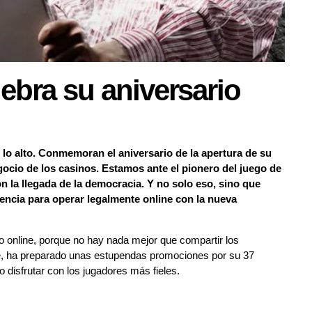
ebra su aniversario
 lo alto. Conmemoran el aniversario de la apertura de su
ocio de los casinos. Estamos ante el pionero del juego de
n la llegada de la democracia. Y no solo eso, sino que
cencia para operar legalmente online con la nueva
o online, porque no hay nada mejor que compartir los
e, ha preparado unas estupendas promociones por su 37
 disfrutar con los jugadores más fieles.