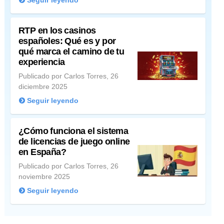
RTP en los casinos
españoles: Qué es y por
qué marca el camino de tu
experiencia
Publicado por Carlos Torres, 26
diciembre 2025
Seguir leyendo
¿Cómo funciona el sistema
de licencias de juego online
en España?
Publicado por Carlos Torres, 26
noviembre 2025
Seguir leyendo