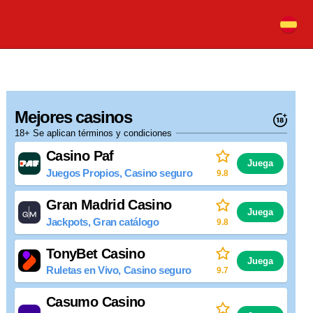
Mejores casinos
18+ Se aplican términos y condiciones
Casino Paf
Juega
Juegos Propios, Casino seguro
9.8
Gran Madrid Casino
Juega
Jackpots, Gran catálogo
9.8
TonyBet Casino
Juega
Ruletas en Vivo, Casino seguro
9.7
Casumo Casino