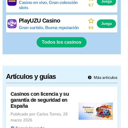
Juega
Casino en vivo, Gran colección
9.7
slots
PlayUZU Casino
Juega
Gran surtido, Buena reputación
9.6
Todos los casinos
Artículos y guías
Más artículos
Casinos con licencia y su
garantía de seguridad en
España
Publicado por Carlos Torres, 26
marzo 2026
Seguir leyendo