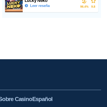
Lucky Neko
Leer reseña
96.4%
9.8
Sobre CasinoEspañol