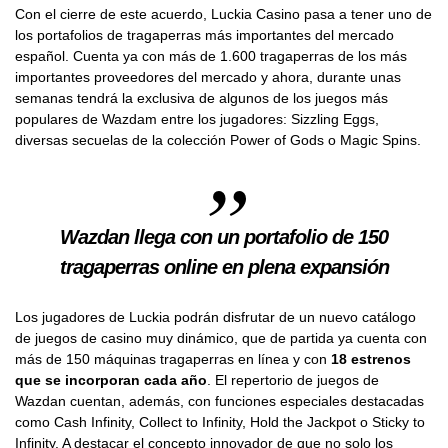
Con el cierre de este acuerdo, Luckia Casino pasa a tener uno de
los portafolios de tragaperras más importantes del mercado
español. Cuenta ya con más de 1.600 tragaperras de los más
importantes proveedores del mercado y ahora, durante unas
semanas tendrá la exclusiva de algunos de los juegos más
populares de Wazdam entre los jugadores: Sizzling Eggs,
diversas secuelas de la colección Power of Gods o Magic Spins.
Wazdan llega con un portafolio de 150
tragaperras online en plena expansión
Los jugadores de Luckia podrán disfrutar de un nuevo catálogo
de juegos de casino muy dinámico, que de partida ya cuenta con
más de 150 máquinas tragaperras en línea y con
18 estrenos
que se incorporan cada año
. El repertorio de juegos de
Wazdan cuentan, además, con funciones especiales destacadas
como Cash Infinity, Collect to Infinity, Hold the Jackpot o Sticky to
Infinity. A destacar el concepto innovador de que no solo los