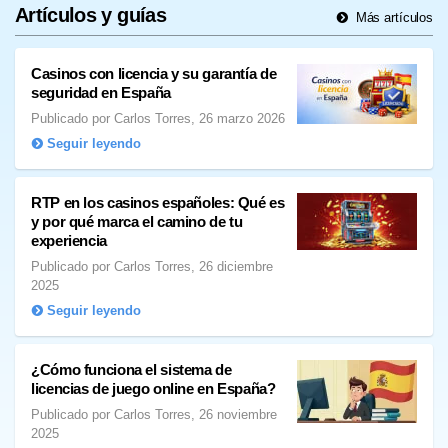
Artículos y guías
Más artículos
Casinos con licencia y su garantía de
seguridad en España
Publicado por Carlos Torres, 26 marzo 2026
Seguir leyendo
RTP en los casinos españoles: Qué es
y por qué marca el camino de tu
experiencia
Publicado por Carlos Torres, 26 diciembre
2025
Seguir leyendo
¿Cómo funciona el sistema de
licencias de juego online en España?
Publicado por Carlos Torres, 26 noviembre
2025