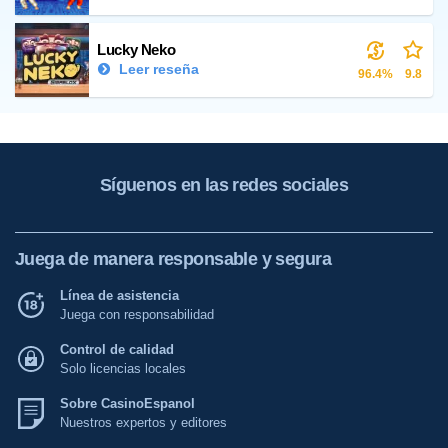
Lucky Neko
Leer reseña
96.4%
9.8
Síguenos en las redes sociales
Juega de manera responsable y segura
Línea de asistencia
Juega con responsabilidad
Control de calidad
Solo licencias locales
Sobre CasinoEspanol
Nuestros expertos y editores