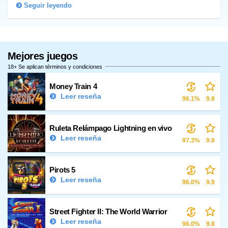
Seguir leyendo
Mejores juegos
18+ Se aplican términos y condiciones
Money Train 4
Leer reseña
96.1%
9.9
Ruleta Relámpago Lightning en vivo
Leer reseña
97.3%
9.9
Pirots 5
Leer reseña
96.0%
9.9
Street Fighter II: The World Warrior
Leer reseña
96.0%
9.8