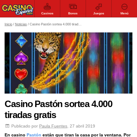
Casinos
Bonos
Juegos
Menú
Inicio
Noticias
Casino Pastón sortea 4.000 tiradas gratis
Casino Pastón sortea 4.000
tiradas gratis
Publicado por
Paula Fuentes
, 27 abril 2019
En casino
Pastón
están que tiran la casa por la ventana. Por