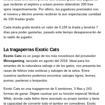
que recibirán el séptimo y octavo premio obtendrán 200 free
spins respectivamente. Por último, los jugadores premiados con
el noveno y décimo premio recibirán la aun espectacular cantidad
de 100 tiradas gratis.
Cada tirada gratis tendrá un valor de 0,15€ la tirada y tendrás 7
días para poder gastarlas, pasado este tiempo desaparecerán de
tu saldo de jugador.
La tragaperras Exotic Cats
Exotic Cats
es un juego de los más novedosos del proveedor
Microgaming
, lanzado en agosto del 2018. Ideal para los
amantes de la naturaleza salvaje o de los gatos, nos presenta las
razas de felinos más exóticas y salvajes de la selva. Entre
nuestros tambores podemos encontrar salvajes tigres, leones,
pumas, panteras o leopardos.
Exotic Cats es una tragaperras de 5 tambores, 3 filas y 243
formas de ganar. Déjate cautivar por su función especial Vertical
Wilds, donde cada felino tiene asociado su propio tambor y tiene
la capacidad de convertir todo el tambor en comodines. Exotic