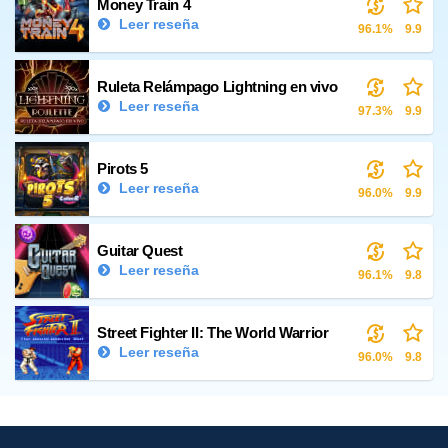
Money Train 4
Leer reseña
96.1%
9.9
Ruleta Relámpago Lightning en vivo
Leer reseña
97.3%
9.9
Pirots 5
Leer reseña
96.0%
9.9
Guitar Quest
Leer reseña
96.1%
9.8
Street Fighter II: The World Warrior
Leer reseña
96.0%
9.8