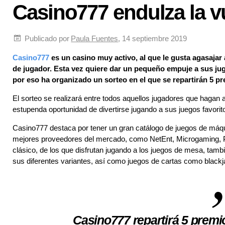
Casino777 endulza la v
Publicado por
Paula Fuentes
, 14 septiembre 2019
Casino777
es un casino muy activo, al que le gusta agasajar
de jugador. Esta vez quiere dar un pequeño empuje a sus jug
por eso ha organizado un sorteo en el que se repartirán 5 pr
El sorteo se realizará entre todos aquellos jugadores que hagan 
estupenda oportunidad de divertirse jugando a sus juegos favorit
Casino777 destaca por tener un gran catálogo de juegos de máqui
mejores proveedores del mercado, como NetEnt, Microgaming, P
clásico, de los que disfrutan jugando a los juegos de mesa, tambi
sus diferentes variantes, así como juegos de cartas como black
Casino777 repartirá 5 premi