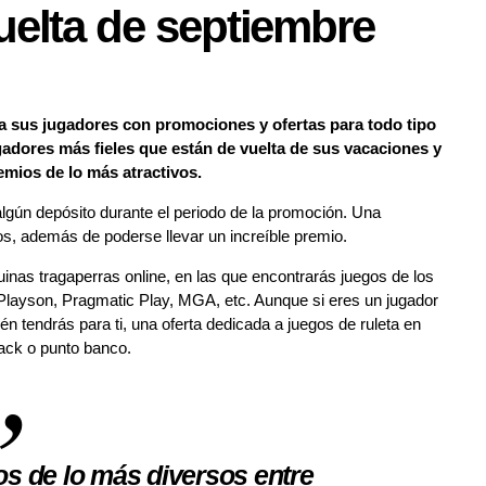
uelta de septiembre
 a sus jugadores con promociones y ofertas para todo tipo
adores más fieles que están de vuelta de sus vacaciones y
emios de lo más atractivos.
algún depósito durante el periodo de la promoción. Una
os, además de poderse llevar un increíble premio.
nas tragaperras online, en las que encontrarás juegos de los
layson, Pragmatic Play, MGA, etc. Aunque si eres un jugador
én tendrás para ti, una oferta dedicada a juegos de ruleta en
jack o punto banco.
os de lo más diversos entre