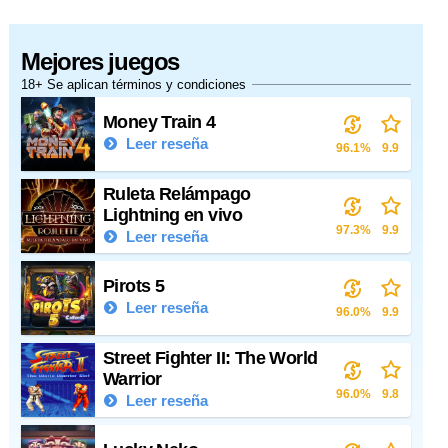
Mejores juegos
18+ Se aplican términos y condiciones
Money Train 4
Leer reseña
96.1%
9.9
Ruleta Relámpago
Lightning en vivo
97.3%
9.9
Leer reseña
Pirots 5
Leer reseña
96.0%
9.9
Street Fighter II: The World
Warrior
96.0%
9.8
Leer reseña