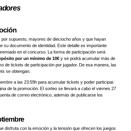
adores
moción
7, por supuesto, mayores de dieciocho años y que hayan
e su documento de identidad. Este detalle es importante
 premiado en el concurso. La forma de participación será
epósito por un mínimo de 10€
y se podrá acumular más de
 de tickets de participación por jugador. De esa manera, las
ets se obtengan.
embre a las 23:59h para acumular tickets y poder participar.
na de la promoción. El sorteo se llevará a cabo el viernes 27
uenta de correo electrónico, además de publicarse los
ptiembre
e disfruta con la emoción y la tensión que ofrecen los juegos