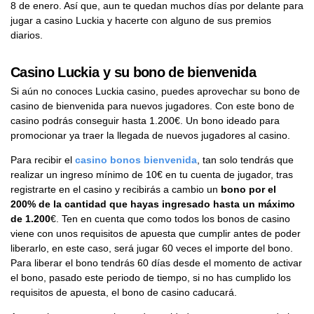
8 de enero. Así que, aun te quedan muchos días por delante para
jugar a casino Luckia y hacerte con alguno de sus premios
diarios.
Casino Luckia y su bono de bienvenida
Si aún no conoces Luckia casino, puedes aprovechar su bono de
casino de bienvenida para nuevos jugadores. Con este bono de
casino podrás conseguir hasta 1.200€. Un bono ideado para
promocionar ya traer la llegada de nuevos jugadores al casino.
Para recibir el
casino bonos bienvenida
, tan solo tendrás que
realizar un ingreso mínimo de 10€ en tu cuenta de jugador, tras
registrarte en el casino y recibirás a cambio un
bono por el
200% de la cantidad que hayas ingresado hasta un máximo
de 1.200
€. Ten en cuenta que como todos los bonos de casino
viene con unos requisitos de apuesta que cumplir antes de poder
liberarlo, en este caso, será jugar 60 veces el importe del bono.
Para liberar el bono tendrás 60 días desde el momento de activar
el bono, pasado este periodo de tiempo, si no has cumplido los
requisitos de apuesta, el bono de casino caducará.