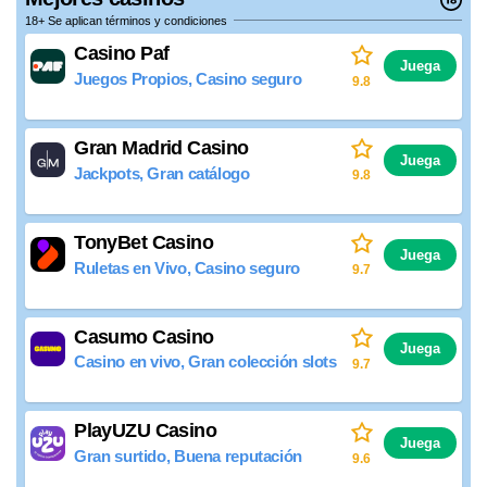
18+ Se aplican términos y condiciones
Casino Paf
Juega
Juegos Propios, Casino seguro
9.8
Gran Madrid Casino
Juega
Jackpots, Gran catálogo
9.8
TonyBet Casino
Juega
Ruletas en Vivo, Casino seguro
9.7
Casumo Casino
Juega
Casino en vivo, Gran colección slots
9.7
PlayUZU Casino
Juega
Gran surtido, Buena reputación
9.6