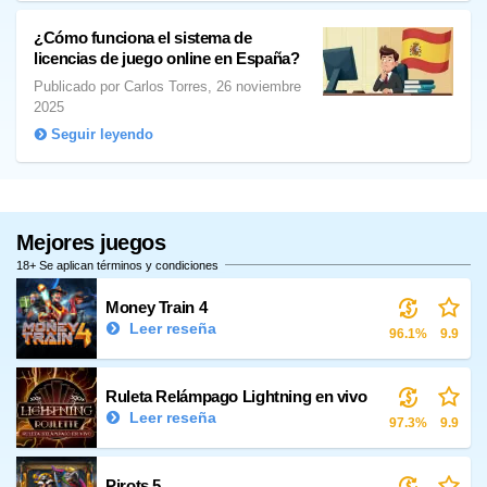
¿Cómo funciona el sistema de
licencias de juego online en España?
Publicado por Carlos Torres, 26 noviembre
2025
Seguir leyendo
Mejores juegos
18+ Se aplican términos y condiciones
Money Train 4
Leer reseña
96.1%
9.9
Ruleta Relámpago Lightning en vivo
Leer reseña
97.3%
9.9
Pirots 5