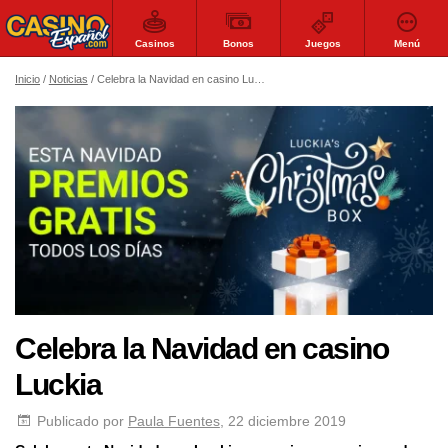
Casinos
Bonos
Juegos
Menú
Inicio
Noticias
Celebra la Navidad en casino Luckia
Celebra la Navidad en casino
Luckia
Publicado por
Paula Fuentes
, 22 diciembre 2019