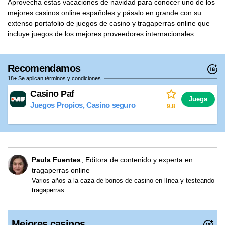
Aprovecha estas vacaciones de navidad para conocer uno de los
mejores casinos online españoles y pásalo en grande con su
extenso portafolio de juegos de casino y tragaperras online que
incluye juegos de los mejores proveedores internacionales.
Recomendamos
18+ Se aplican términos y condiciones
Casino Paf
Juega
Juegos Propios, Casino seguro
9.8
Paula Fuentes
Editora de contenido y experta en
tragaperras online
Varios años a la caza de bonos de casino en línea y testeando
tragaperras
Mejores casinos