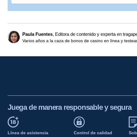
Paula Fuentes
Editora de contenido y experta en tragape
Varios años a la caza de bonos de casino en línea y teste
Juega de manera responsable y segura
Línea de asistencia
Control de calidad
Sob