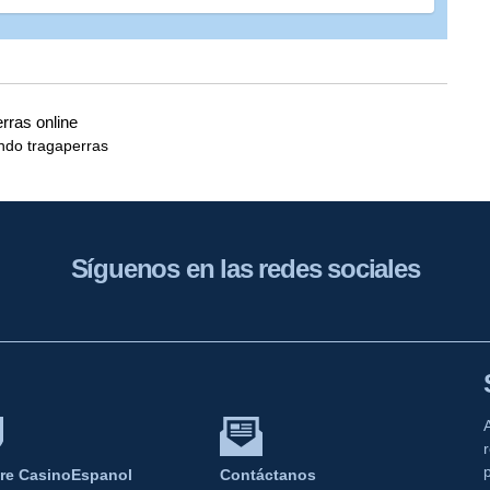
rras online
ando tragaperras
Síguenos en las redes sociales
re CasinoEspanol
Contáctanos