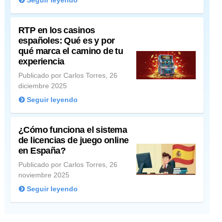
RTP en los casinos
españoles: Qué es y por
qué marca el camino de tu
experiencia
Publicado por Carlos Torres, 26
diciembre 2025
Seguir leyendo
¿Cómo funciona el sistema
de licencias de juego online
en España?
Publicado por Carlos Torres, 26
noviembre 2025
Seguir leyendo