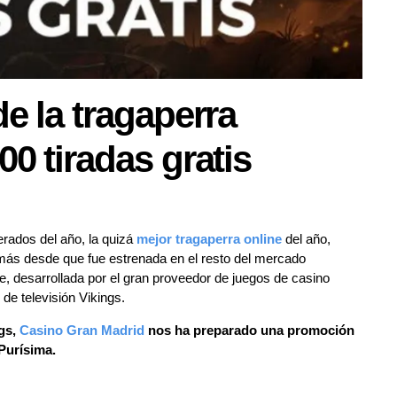
e la tragaperra
0 tiradas gratis
rados del año, la quizá
mejor tragaperra online
del año,
ás desde que fue estrenada en el resto del mercado
e, desarrollada por el gran proveedor de juegos de casino
de televisión Vikings.
ngs,
Casino Gran Madrid
nos ha preparado una promoción
 Purísima.