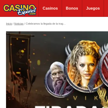
Casinos
Bonos
Juegos
Inicio
Noticias
Celebramos la llegada de la tragaperra Vikings a España con 300 tiradas gratis