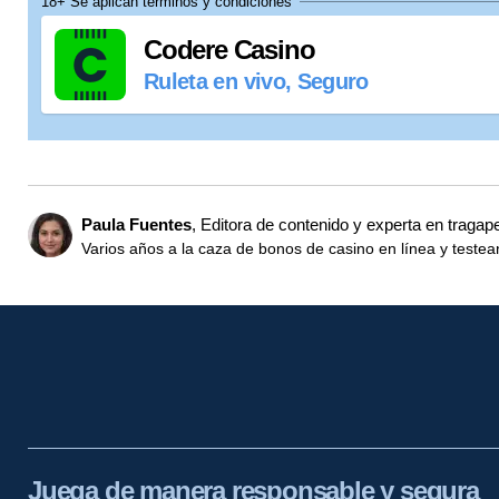
18+ Se aplican términos y condiciones
Codere Casino
Ruleta en vivo, Seguro
Paula Fuentes
Editora de contenido y experta en tragape
Varios años a la caza de bonos de casino en línea y teste
Juega de manera responsable y segura