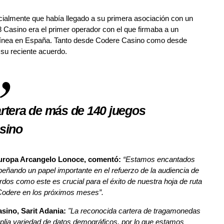
ialmente que había llegado a su primera asociación con un
8 Casino era el primer operador con el que firmaba a un
 línea en España. Tanto desde Codere Casino como desde
su reciente acuerdo.
rtera de más de 140 juegos
sino
Europa Arcangelo Lonoce, comentó:
“Estamos encantados
ñando un papel importante en el refuerzo de la audiencia de
rdos como este es crucial para el éxito de nuestra hoja de ruta
e Codere en los próximos meses”.
ino, Sarit Adania:
"La reconocida cartera de tragamonedas
plia variedad de datos demográficos, por lo que estamos