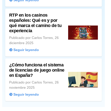
RTP en los casinos
españoles: Qué es y por
qué marca el camino de tu
experiencia
Publicado por Carlos Torres, 26
diciembre 2025
Seguir leyendo
¿Cómo funciona el sistema
de licencias de juego online
en España?
Publicado por Carlos Torres, 26
noviembre 2025
Seguir leyendo