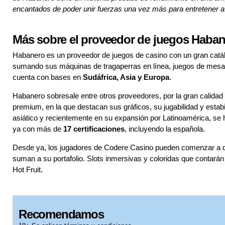
encantados de poder unir fuerzas una vez más para entretener a
Más sobre el proveedor de juegos Haba
Habanero es un proveedor de juegos de casino con un gran catá
sumando sus máquinas de tragaperras en línea, juegos de mesa 
cuenta con bases en
Sudáfrica, Asia y Europa
.
Habanero sobresale entre otros proveedores, por la gran calidad 
premium, en la que destacan sus gráficos, su jugabilidad y estab
asiático y recientemente en su expansión por Latinoamérica, se
ya con más de
17 certificaciones
, incluyendo la española.
Desde ya, los jugadores de Codere Casino pueden comenzar a di
suman a su portafolio. Slots inmersivas y coloridas que contará
Hot Fruit.
Recomendamos