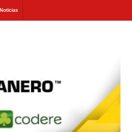
Noticias