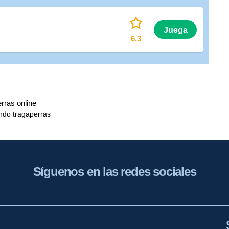
Juega
6.3
rras online
ando tragaperras
Síguenos en las redes sociales