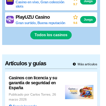
Juega
Casino en vivo, Gran colección
9.7
slots
PlayUZU Casino
Juega
Gran surtido, Buena reputación
9.6
Todos los casinos
Artículos y guías
Más artículos
Casinos con licencia y su
garantía de seguridad en
España
Publicado por Carlos Torres, 26
marzo 2026
Seguir leyendo