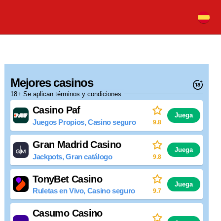
Mejores casinos
18+ Se aplican términos y condiciones
Casino Paf
Juega
Juegos Propios, Casino seguro
9.8
Gran Madrid Casino
Juega
Jackpots, Gran catálogo
9.8
TonyBet Casino
Juega
Ruletas en Vivo, Casino seguro
9.7
Casumo Casino