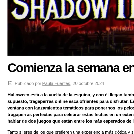
Comienza la semana e
Publicado por
Paula Fuentes
, 20 octubre 2024
Halloween está a la vuelta de la esquina, y con él llegan tam
supuesto, tragaperras online escalofriantes para disfrutar. Es
ventana con lanzamientos temáticos para ponernos los pel
tragaperras perfectas para celebrar estas fechas en un exte
hablar de dos juegos que están entre los más esperados de 
Tanto si eres de los que prefieren una experiencia más gótica y 