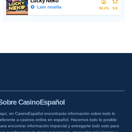
Lucky Neko
Leer reseña
96.4%
9.8
Sobre CasinoEspañol
Aquí, en CasinoEspañol encontrarás información sobre todo lo
referente a casinos online en español. Hacemos todo lo posible
para encontrar información imparcial y entregarte todo esto para
que puedas tener la mejor experiencia, sin perder más tiempo y