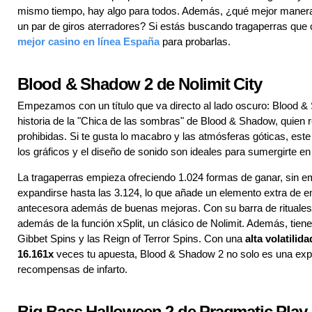
mismo tiempo, hay algo para todos. Además, ¿qué mejor manera
un par de giros aterradores? Si estás buscando tragaperras que 
mejor casino en línea España
para probarlas.
Blood & Shadow 2 de Nolimit City
Empezamos con un título que va directo al lado oscuro: Blood & 
historia de la "Chica de las sombras" de Blood & Shadow, quien
prohibidas. Si te gusta lo macabro y las atmósferas góticas, est
los gráficos y el diseño de sonido son ideales para sumergirte e
La tragaperras empieza ofreciendo 1.024 formas de ganar, sin e
expandirse hasta las 3.124, lo que añade un elemento extra de e
antecesora además de buenas mejoras. Con su barra de rituales,
además de la función xSplit, un clásico de Nolimit. Además, tien
Gibbet Spins y las Reign of Terror Spins. Con una
alta volatilida
16.161x
veces tu apuesta, Blood & Shadow 2 no solo es una exp
recompensas de infarto.
Big Bass Halloween 2 de Pragmatic Play