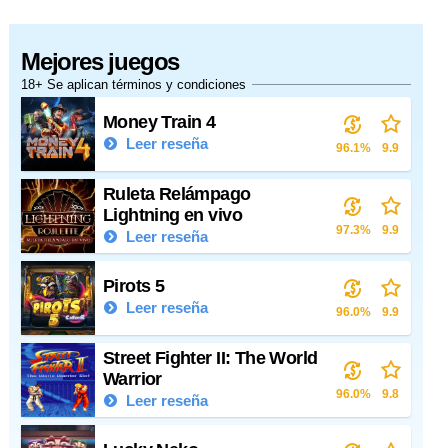
Mejores juegos
18+ Se aplican términos y condiciones
Money Train 4
Leer reseña
96.1%
9.9
Ruleta Relámpago
Lightning en vivo
97.3%
9.9
Leer reseña
Pirots 5
Leer reseña
96.0%
9.9
Street Fighter II: The World
Warrior
96.0%
9.8
Leer reseña