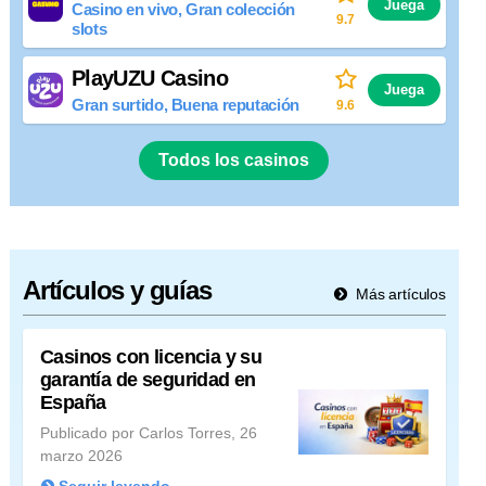
Juega
Casino en vivo, Gran colección
9.7
slots
PlayUZU Casino
Juega
Gran surtido, Buena reputación
9.6
Todos los casinos
Artículos y guías
Más artículos
Casinos con licencia y su
garantía de seguridad en
España
Publicado por Carlos Torres, 26
marzo 2026
Seguir leyendo