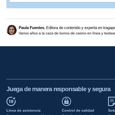
Paula Fuentes
Editora de contenido y experta en tragape
Varios años a la caza de bonos de casino en línea y teste
Juega de manera responsable y segura
Línea de asistencia
Control de calidad
Sob