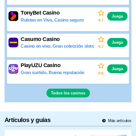
TonyBet Casino
Juega
Ruletas en Vivo, Casino seguro
9.7
Casumo Casino
Juega
Casino en vivo, Gran colección slots
9.7
PlayUZU Casino
Juega
Gran surtido, Buena reputación
9.6
Todos los casinos
Artículos y guías
Más artículos