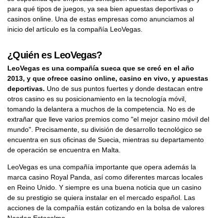
para qué tipos de juegos, ya sea bien apuestas deportivas o
casinos online. Una de estas empresas como anunciamos al
inicio del artículo es la compañía LeoVegas.
¿Quién es LeoVegas?
LeoVegas es una compañía sueca que se creó en el año
2013, y que ofrece casino online, casino en vivo, y apuestas
deportivas.
Uno de sus puntos fuertes y donde destacan entre
otros casino es su posicionamiento en la tecnología móvil,
tomando la delantera a muchos de la competencia. No es de
extrañar que lleve varios premios como "el mejor casino móvil del
mundo". Precisamente, su división de desarrollo tecnológico se
encuentra en sus oficinas de Suecia, mientras su departamento
de operación se encuentra en Malta.
LeoVegas es una compañía importante que opera además la
marca casino Royal Panda, así como diferentes marcas locales
en Reino Unido. Y siempre es una buena noticia que un casino
de su prestigio se quiera instalar en el mercado español. Las
acciones de la compañía están cotizando en la bolsa de valores
Nasdaq Estocolmo.