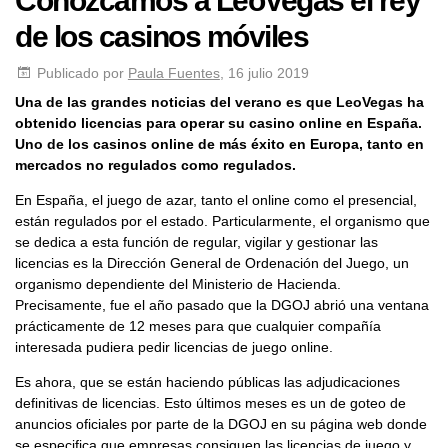
Conozcamos a LeoVegas el rey
de los casinos móviles
Publicado por
Paula Fuentes
, 16 julio 2019
Una de las grandes noticias del verano es que LeoVegas ha
obtenido licencias para operar su casino online en España.
Uno de los casinos online de más éxito en Europa, tanto en
mercados no regulados como regulados.
En España, el juego de azar, tanto el online como el presencial,
están regulados por el estado. Particularmente, el organismo que
se dedica a esta función de regular, vigilar y gestionar las
licencias es la Dirección General de Ordenación del Juego, un
organismo dependiente del Ministerio de Hacienda.
Precisamente, fue el año pasado que la DGOJ abrió una ventana
prácticamente de 12 meses para que cualquier compañía
interesada pudiera pedir licencias de juego online.
Es ahora, que se están haciendo públicas las adjudicaciones
definitivas de licencias. Esto últimos meses es un de goteo de
anuncios oficiales por parte de la DGOJ en su página web donde
se especifica que empresas consiguen las licencias de juego y