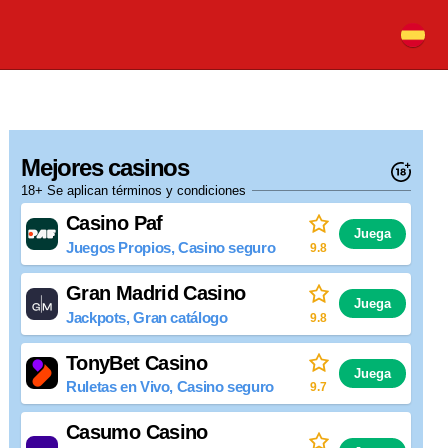
Mejores casinos
18+ Se aplican términos y condiciones
Casino Paf
Juega
Juegos Propios, Casino seguro
9.8
Gran Madrid Casino
Juega
Jackpots, Gran catálogo
9.8
TonyBet Casino
Juega
Ruletas en Vivo, Casino seguro
9.7
Casumo Casino