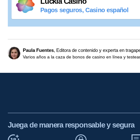
Luckia Casino
Pagos seguros, Casino español
Paula Fuentes
Editora de contenido y experta en tragape
Varios años a la caza de bonos de casino en línea y teste
Juega de manera responsable y segura