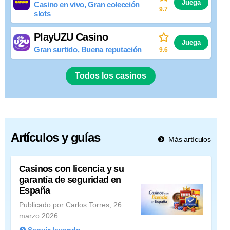
Juega
Casino en vivo, Gran colección
9.7
slots
PlayUZU Casino
Juega
Gran surtido, Buena reputación
9.6
Todos los casinos
Artículos y guías
Más artículos
Casinos con licencia y su
garantía de seguridad en
España
Publicado por Carlos Torres, 26
marzo 2026
Seguir leyendo