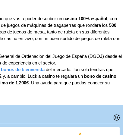
orque vas a poder descubrir un
casino 100% español
, con
o de juegos de máquinas de tragaperras que rondará los
500
o de juegos de mesa, tanto de ruleta en sus diferentes
de casino en vivo, con un buen surtido de juegos de ruleta con
ón General de Ordenación del Juego de España (DGOJ) desde el
de experiencia en el sector.
 bonos de bienvenida
del mercado. Tan solo tendrás que
 y, a cambio, Luckia casino te regalará un
bono de casino
xima de 1.200€
. Una ayuda para que puedas conocer su