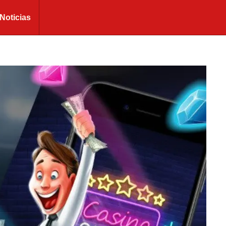
Noticias