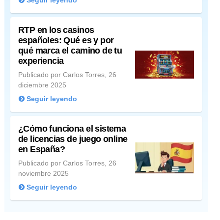
RTP en los casinos
españoles: Qué es y por
qué marca el camino de tu
experiencia
Publicado por Carlos Torres, 26
diciembre 2025
Seguir leyendo
¿Cómo funciona el sistema
de licencias de juego online
en España?
Publicado por Carlos Torres, 26
noviembre 2025
Seguir leyendo