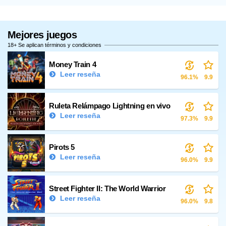
Mejores juegos
18+ Se aplican términos y condiciones
Money Train 4
Leer reseña
96.1%
9.9
Ruleta Relámpago Lightning en vivo
Leer reseña
97.3%
9.9
Pirots 5
Leer reseña
96.0%
9.9
Street Fighter II: The World Warrior
Leer reseña
96.0%
9.8