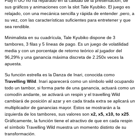
Play'n GO no ha reparado en la calidad de la presentación, de
sus gráficos y animaciones con la slot Tale Kyubiko. El juego es
relajado, con una mecánica sencilla y rápida de entender ,pero, a
su vez, con las características suficientes para entretener y que
sea rendible.
Minimalista en su cuadrícula, Tale Kyubiko dispone de 3
tambores, 3 filas y 5 líneas de pago. Es un juego de volatilidad
media y con un porcentaje de retorno teórico al jugador del
96,29% y una ganancia máxima discreta de 2.250x veces la
apuesta.
Su función estrella es la Danza de Inari, conocida como
Travelling Wild
. Inari aparecerá como un símbolo wild ocupando
todo un tambor, si forma parte de una ganancia, actuará como un
comodín andante, se activará un respin y el travelling Wild
cambiará de posición al azar y en cada tirada extra se aplicará un
multiplicador de ganancias mayor. Estos se mostrarán a la
izquierda de los tambores, sus valores son
x2, x5, x10, to x25
.
Gráficamente, la función tiene el atractivo de que en cada respin
el símbolo Travelling Wild muestra un momento distinto de su
transformación.