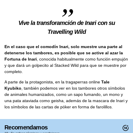
Vive la transforamción de Inari con su
Travelling Wild
En el caso que el comodín Inari, solo muestre una parte al
detenerse los tambores, es posible que se active al azar la
Fortuna de Inari
, conocida habitualmente como función empujón
y que dará un golpecito al Stacked Wild para que se muestre por
completo.
A parte de la protagonista, en la tragaperras online
Tale
Kyubiko
, también podemos ver en los tambores otros símbolos
de animales humanizados, como un sapo fumando, un mono y
una pata ataviada como geisha, además de la mascara de Inari y
los símbolos de las cartas de póker en forma de farolillos.
Recomendamos