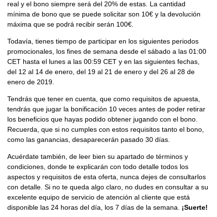
real y el bono siempre será del 20% de estas. La cantidad
mínima de bono que se puede solicitar son 10€ y la devolución
máxima que se podrá recibir serán 100€.
Todavía, tienes tiempo de participar en los siguientes periodos
promocionales, los fines de semana desde el sábado a las 01:00
CET hasta el lunes a las 00:59 CET y en las siguientes fechas,
del 12 al 14 de enero, del 19 al 21 de enero y del 26 al 28 de
enero de 2019.
Tendrás que tener en cuenta, que como requisitos de apuesta,
tendrás que jugar la bonificación 10 veces antes de poder retirar
los beneficios que hayas podido obtener jugando con el bono.
Recuerda, que si no cumples con estos requisitos tanto el bono,
como las ganancias, desaparecerán pasado 30 días.
Acuérdate también, de leer bien su apartado de términos y
condiciones, donde te explicarán con todo detalle todos los
aspectos y requisitos de esta oferta, nunca dejes de consultarlos
con detalle. Si no te queda algo claro, no dudes en consultar a su
excelente equipo de servicio de atención al cliente que está
disponible las 24 horas del día, los 7 días de la semana.
¡Suerte!