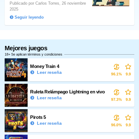
Publicado por Carlos Torres, 26 noviembre
2025
Seguir leyendo
Mejores juegos
18+ Se aplican términos y condiciones
Money Train 4
Leer reseña
96.1%
9.9
Ruleta Relámpago Lightning en vivo
Leer reseña
97.3%
9.9
Pirots 5
Leer reseña
96.0%
9.9