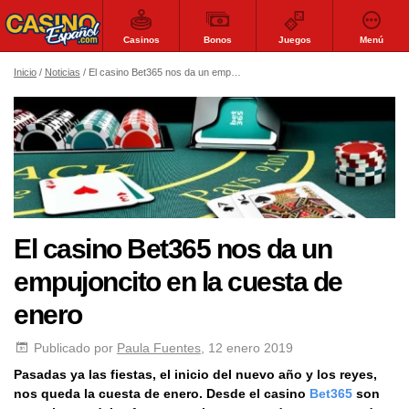
Casinos
Bonos
Juegos
Menú
Inicio
Noticias
El casino Bet365 nos da un empujoncito en la cuesta de enero
El casino Bet365 nos da un
empujoncito en la cuesta de
enero
Publicado por
Paula Fuentes
, 12 enero 2019
Pasadas ya las fiestas, el inicio del nuevo año y los reyes,
nos queda la cuesta de enero. Desde el casino
Bet365
son