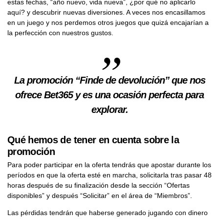
estas fechas, “año nuevo, vida nueva”, ¿por qué no aplicarlo
aquí? y descubrir nuevas diversiones. A veces nos encasillamos
en un juego y nos perdemos otros juegos que quizá encajarían a
la perfección con nuestros gustos.
La promoción “Finde de devolución” que nos
ofrece Bet365 y es una ocasión perfecta para
explorar.
Qué hemos de tener en cuenta sobre la
promoción
Para poder participar en la oferta tendrás que apostar durante los
períodos en que la oferta esté en marcha, solicitarla tras pasar 48
horas después de su finalización desde la sección “Ofertas
disponibles” y después “Solicitar” en el área de “Miembros”.
Las pérdidas tendrán que haberse generado jugando con dinero