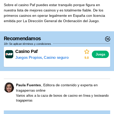
Sobre el casino Paf puedes estar tranquilo porque figura en
nuestra lista de mejores casinos y es totalmente fiable. De los
primeros casinos en operar legalmente en España con licencia
emitida por La Dirección General de Ordenación del Juego.
Recomendamos
18+ Se aplican términos y condiciones
Casino Paf
Juega
Juegos Propios, Casino seguro
9.8
Paula Fuentes
Editora de contenido y experta en
tragaperras online
Varios años a la caza de bonos de casino en línea y testeando
tragaperras