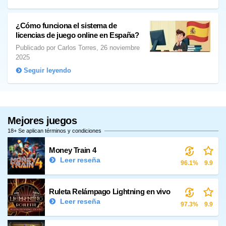
¿Cómo funciona el sistema de
licencias de juego online en España?
Publicado por Carlos Torres, 26 noviembre
2025
Seguir leyendo
Mejores juegos
18+ Se aplican términos y condiciones
Money Train 4
Leer reseña
96.1%
9.9
Ruleta Relámpago Lightning en vivo
Leer reseña
97.3%
9.9