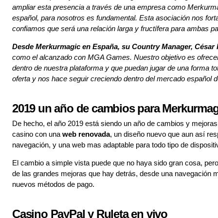
ampliar esta presencia a través de una empresa como Merkurmag
español, para nosotros es fundamental. Esta asociación nos fort
confiamos que será una relación larga y fructífera para ambas pa
Desde Merkurmagic en España, su Country Manager, César 
como el alcanzado con MGA Games. Nuestro objetivo es ofrecer a
dentro de nuestra plataforma y que puedan jugar de una forma to
oferta y nos hace seguir creciendo dentro del mercado español de
2019 un año de cambios para Merkurmag
De hecho, el año 2019 está siendo un año de cambios y mejoras 
casino con una
web renovada
, un diseño nuevo que aun así re
navegación, y una web mas adaptable para todo tipo de dispositi
El cambio a simple vista puede que no haya sido gran cosa, per
de las grandes mejoras que hay detrás, desde una navegación más
nuevos métodos de pago.
Casino PayPal y Ruleta en vivo