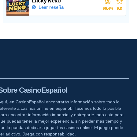
Lucky Neko
Leer reseña
96.4%
9.8
Sobre CasinoEspañol
Aquí, en CasinoEspañol encontrarás información sobre todo lo
referente a casinos online en español. Hacemos todo lo posible
para encontrar información imparcial y entregarte todo esto para
que puedas tener la mejor experiencia, sin perder más tiempo y
que lo puedas dedicar a jugar tus casinos online. El juego puede
ser adictivo. Juega con responsabilidad.