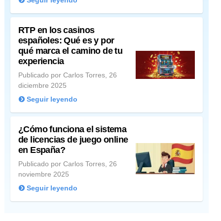
RTP en los casinos
españoles: Qué es y por
qué marca el camino de tu
experiencia
Publicado por Carlos Torres, 26
diciembre 2025
Seguir leyendo
¿Cómo funciona el sistema
de licencias de juego online
en España?
Publicado por Carlos Torres, 26
noviembre 2025
Seguir leyendo