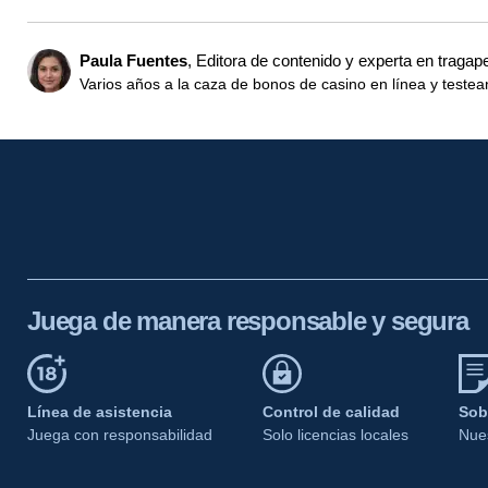
Paula Fuentes
Editora de contenido y experta en tragape
Varios años a la caza de bonos de casino en línea y teste
Juega de manera responsable y segura
Línea de asistencia
Control de calidad
Sob
Juega con responsabilidad
Solo licencias locales
Nues