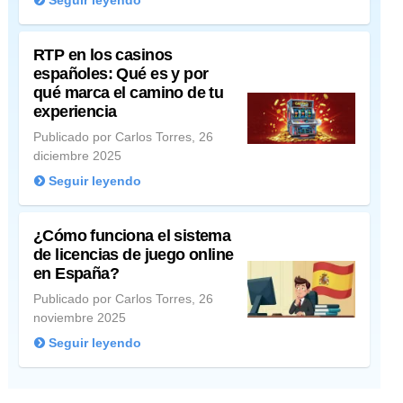
RTP en los casinos
españoles: Qué es y por
qué marca el camino de tu
experiencia
Publicado por Carlos Torres, 26
diciembre 2025
Seguir leyendo
¿Cómo funciona el sistema
de licencias de juego online
en España?
Publicado por Carlos Torres, 26
noviembre 2025
Seguir leyendo