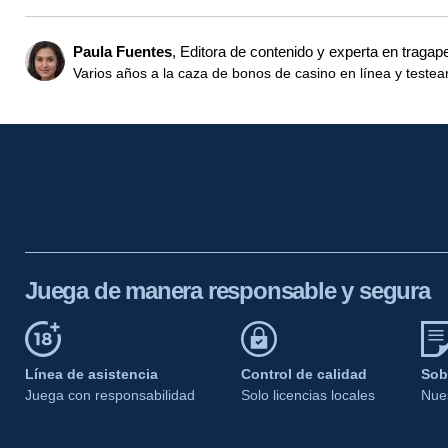
Paula Fuentes
Editora de contenido y experta en tragape
Varios años a la caza de bonos de casino en línea y teste
Juega de manera responsable y segura
Línea de asistencia
Control de calidad
Sob
Juega con responsabilidad
Solo licencias locales
Nues