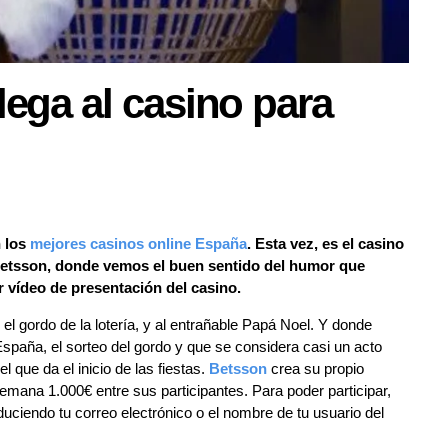
lega al casino para
 los
mejores casinos online España
. Esta vez, es el casino
Betsson, donde vemos el buen sentido del humor que
r vídeo de presentación del casino.
 el gordo de la lotería, y al entrañable Papá Noel. Y donde
paña, el sorteo del gordo y que se considera casi un acto
 que da el inicio de las fiestas.
Betsson
crea su propio
semana 1.000€ entre sus participantes. Para poder participar,
duciendo tu correo electrónico o el nombre de tu usuario del