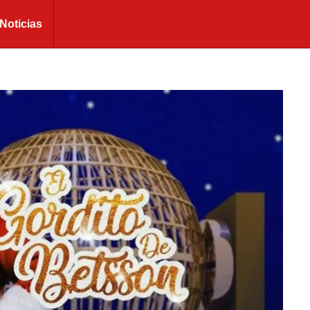
Noticias