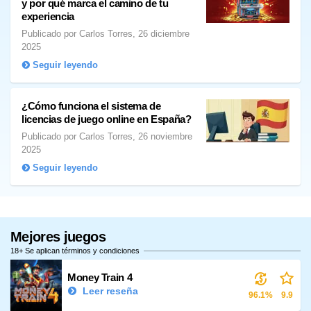
y por qué marca el camino de tu
experiencia
Publicado por Carlos Torres, 26 diciembre
2025
Seguir leyendo
¿Cómo funciona el sistema de
licencias de juego online en España?
Publicado por Carlos Torres, 26 noviembre
2025
Seguir leyendo
Mejores juegos
18+ Se aplican términos y condiciones
Money Train 4
Leer reseña
96.1%
9.9