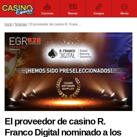
Casinos
Bonos
Juegos
Menú
Inicio
Noticias
El proveedor de casino R. Franco Digital nominado a los EGR B2B Awards 2021
El proveedor de casino R.
Franco Digital nominado a los