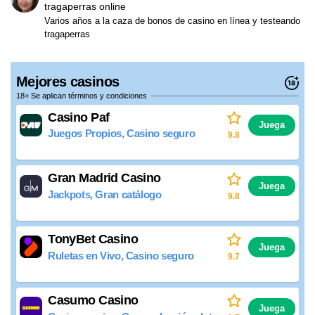
tragaperras online
Varios años a la caza de bonos de casino en línea y testeando
tragaperras
Mejores casinos
18+ Se aplican términos y condiciones
Casino Paf
Juega
Juegos Propios, Casino seguro
9.8
Gran Madrid Casino
Juega
Jackpots, Gran catálogo
9.8
TonyBet Casino
Juega
Ruletas en Vivo, Casino seguro
9.7
Casumo Casino
Juega