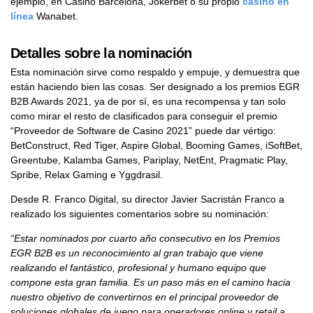
ejemplo, en Casino Barcelona, Jokerbet o su propio
casino en
línea
Wanabet.
Detalles sobre la nominación
Esta nominación sirve como respaldo y empuje, y demuestra que
están haciendo bien las cosas. Ser designado a los premios EGR
B2B Awards 2021, ya de por sí, es una recompensa y tan solo
como mirar el resto de clasificados para conseguir el premio
“Proveedor de Software de Casino 2021” puede dar vértigo:
BetConstruct, Red Tiger, Aspire Global, Booming Games, iSoftBet,
Greentube, Kalamba Games, Pariplay, NetEnt, Pragmatic Play,
Spribe, Relax Gaming e Yggdrasil.
Desde R. Franco Digital, su director Javier Sacristán Franco a
realizado los siguientes comentarios sobre su nominación:
“Estar nominados por cuarto año consecutivo en los Premios
EGR B2B es un reconocimiento al gran trabajo que viene
realizando el fantástico, profesional y humano equipo que
compone esta gran familia. Es un paso más en el camino hacia
nuestro objetivo de convertirnos en el principal proveedor de
soluciones globales de juego para operadores online y retail a