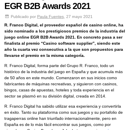
EGR B2B Awards 2021
Publicado por
Paula Fuentes
, 27 mayo 2021
R. Franco Digital, el proveedor español de casino online, ha
sido nominado a los prestigiosos premios de la industria del
juego online EGR B2B Awards 2021. En concreto pasa a ser
finalista al premio “Casino software supplier”, siendo este
año la cuarta vez consecutiva a la que son propuestos para
llevarse el premio en la misma categoría.
R. Franco Digital, forma parte del Grupo R. Franco, todo un
histórico de la industria del juego en España y que acumula más
de 50 años en este mundo. Comenzaron en sus inicios como
fabricantes de máquinas recreativas, y siguieron con casinos,
bingos, casas de apuestas, hoteles y toda experiencia en el
sector se plasmó en su división digital, creada en 2014.
R. Franco Digital ha sabido utilizar esa experiencia y convertirla
en éxito. Tanto su plataforma como sus juegos y su portafolio de
tragaperras online han triunfado internacionalmente, pero en
España es de lo más fácil encontrar sus juegos, como por