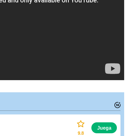
Juega
9.8