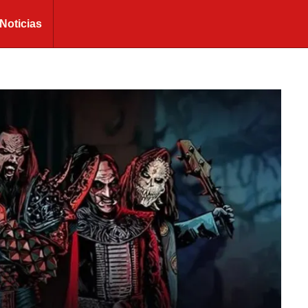
Noticias