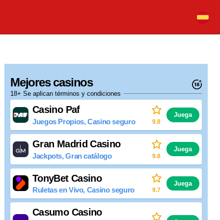
Mejores casinos
18+ Se aplican términos y condiciones
Casino Paf
Juega
Juegos Propios, Casino seguro
9.8
Gran Madrid Casino
Juega
Jackpots, Gran catálogo
9.8
TonyBet Casino
Juega
Ruletas en Vivo, Casino seguro
9.7
Casumo Casino