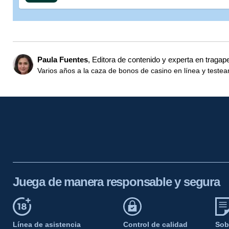
Paula Fuentes
Editora de contenido y experta en tragape
Varios años a la caza de bonos de casino en línea y teste
Juega de manera responsable y segura
Línea de asistencia
Control de calidad
Sob