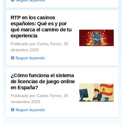
RTP en los casinos
españoles: Qué es y por
qué marca el camino de tu
experiencia
Publicado por Carlos Torres, 26
diciembre 2025
Seguir leyendo
¿Cómo funciona el sistema
de licencias de juego online
en España?
Publicado por Carlos Torres, 26
noviembre 2025
Seguir leyendo