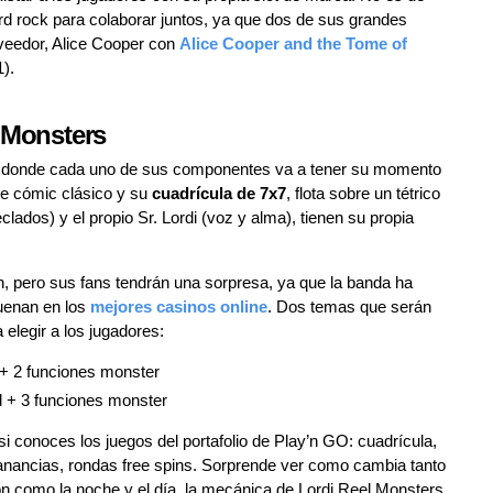
d rock para colaborar juntos, ya que dos de sus grandes
veedor, Alice Cooper con
Alice Cooper and the Tome of
).
l Monsters
rdi, donde cada uno de sus componentes va a tener su momento
 de cómic clásico y su
cuadrícula de 7x7
, flota sobre un tétrico
eclados) y el propio Sr. Lordi (voz y alma), tienen su propia
ah, pero sus fans tendrán una sorpresa, ya que la banda ha
uenan en los
mejores casinos online
. Dos temas que serán
 elegir a los jugadores:
+ 2 funciones monster
 + 3 funciones monster
si conoces los juegos del portafolio de Play’n GO: cuadrícula,
 ganancias, rondas free spins. Sorprende ver como cambia tanto
on como la noche y el día, la mecánica de Lordi Reel Monsters